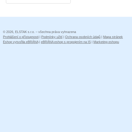
© 2026, ELSTAK s.r.o. – všechna práva vyhrazena
Prohlášení o přístupnosti
|
Podmínky užití
|
Ochrana osobních údajů
|
Mapa stránek
Eshop vytvořila eBRÁNA
|
eBRÁNA eshop s propojením na IS
|
Marketing eshopu