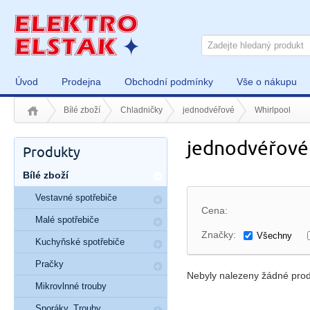
Úvod
Prodejna
Obchodní podmínky
Vše o nákupu
Bílé zboží
Chladničky
jednodvéřové
Whirlpool
jednodvéřové
Produkty
Bílé zboží
Vestavné spotřebiče
Cena:
Malé spotřebiče
Značky:
Všechny
Kuchyňské spotřebiče
Pračky
Nebyly nalezeny žádné prod
Mikrovlnné trouby
Sporáky, Trouby