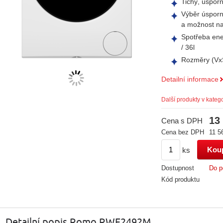
Tichý, úsporn
Výběr úsporn
a možnost na
Spotřeba ene
/ 36l
Rozměry (VxŠ
Detailní informace
Další produkty v katego
13
Cena s DPH
Cena bez DPH
11 5
ks
Dostupnost
Do p
Kód produktu
Detailní popis Romo RWF2492M