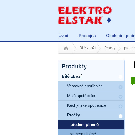
Úvod
Prodejna
Obchodní pod
Bílé zboží
Pračky
přede
Produkty
Bílé zboží
Vestavné spotřebiče
Malé spotřebiče
Kuchyňské spotřebiče
Pračky
předem plněné
vrchem plněné