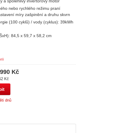
ý a spolehlivý invertorový motor
ého nebo rychlého režimu praní
stavení míry zašpinění a druhu skvrn
rgie (100 cyklů) / vody (cyklus): 39kWh
xH): 84,5 x 59,7 x 58,2 cm
rii
 990 Kč
62 Kč
ěti dnů