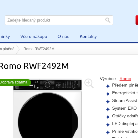
mínky
Vše o nákupu
O nás
Kontakty
m plněné
Romo RWF2492M
Romo RWF2492M
Výrobce:
Romo
Doprava zdarma
Předem plněn
Energetická t
Steam Assist
Systém EKO L
Otáčky odstř
LED displej a
Přímé vstřik