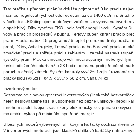
Tato pračka s předním plněním dokáže pojmout až 9 kg prádla najedn
možnost regulovat rychlost odstřeďování až do 1400 ot./min. Snadn
v češtině s LED displejem a otočným voličem. Je vybavena invertorov
a spolehlivý. Díky systému EKO Logic šetří energii i vodu. Systém Duo
vody a pracích prostředků v bubnu. Perlový buben chrání prádlo pře
praní. Pračka nabízí 15 programů / 6 teplot pro různé druhy prádla: n
praní, Džíny, Antialergický, Tmavé prádlo nebo Barevné prádlo a také
zmačkání prádla a snižuje práci s žehlením. Lze také nastavit stupeň 
výsledky praní. Pračka umožňuje volit mezi úsporným nebo rychlým 
funkci odloženého startu až o 23 hodin, ochranu proti přetečení, n
poruch a dětský zámek. Systém kontroly vyvážení zajistí rovnoměrno
pračky jsou (VxŠxH): 84,5 x 59,7 x 58,2 cm, váha 74 kg.
Invertorový motor
Seznamte se s novou generací invertorových (jinak také bezkartáčo
nejen nesrovnatelně tišší a úspornější než běžné uhlíkové (neboli kar
mnohem spolehlivější. Jsou řízeny elektronicky, což přináší nejvyšší m
maximální výkon při minimální spotřebě energie.
U běžných motorů vybavených uhlíkovými kartáčky dochází vlivem třen
V invertorových motorech jsou klasické uhlíkové kartáčky nahrazeny 