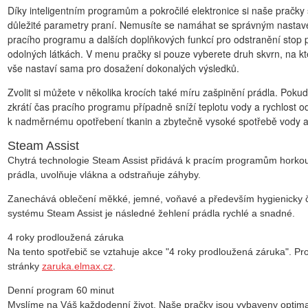
Díky
inteligentním programům
a pokročilé elektronice si naše pračk
důležité parametry
praní. Nemusíte se namáhat se správným nastaven
pracího programu a dalších doplňkových funkcí pro odstranění stop po 
odolných látkách. V menu pračky si pouze
vyberete druh skvrn
, na k
vše nastaví sama pro dosažení dokonalých výsledků.
Zvolit si můžete v několika krocích také
míru zašpinění prádla
. Pokud
zkrátí čas pracího programu případně sníží teplotu vody a rychlost 
k nadměrnému opotřebení tkanin a zbytečně vysoké spotřebě vody a
Steam Assist
Chytrá technologie
Steam Assist
přidává k pracím programům horkou 
prádla, uvolňuje vlákna a odstraňuje záhyby.
Zanechává oblečení měkké, jemné, voňavé a především hygienicky č
systému
Steam Assist
je následné žehlení prádla rychlé a snadné.
4 roky prodloužená záruka
Na tento spotřebič se vztahuje akce "4 roky prodloužená záruka". Pro
stránky
zaruka.elmax.cz
.
Denní program 60 minut
Myslíme na Váš každodenní život. Naše pračky jsou vybaveny optim