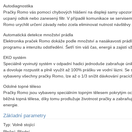
Autodiagnostika
Pračky Romo vás pomocí chybových hlášení na displeji samy upozorn
ucpaný odtok nebo zanesený filtr. V případě komunikace se servise
Romo urychlit určení závady nebo zcela eliminovat nutnost návštěvy 
Automatická detekce množství prádla
Elektronika praček Romo dokáže podle množství a nasákavosti prádla
programu a intenzitu odstředění. Šetří tím váš čas, energii a zajistí v
EKO systém
Speciálně vyvinutý systém v odpadní hadici jednoduše zabraňuje únik
a dovoluje rozpustit a plně využít až 100% prášku ve vodní lázni. S
vybaveny všechny pračky Romo, lze až o 1/3 snížit dávkování pracíc
Odolné topné těleso
Pračky Romo jsou vybaveny speciálním topným tělesem pokrytým ochr
běžná topná tělesa, díky tomu prodlužuje životnost pračky a zabraňuj
energie.
Základní parametry
Typ:
Volně stojící
Plnění:
Přední