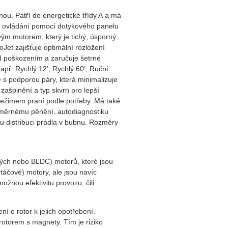
ou. Patří do energetické třídy A a má
é ovládání pomocí dotykového panelu
ým motorem, který je tichý, úsporný
Jet zajišťuje optimální rozložení
d poškozením a zaručuje šetrné
apř. Rychlý 12’, Rychlý 60’, Ruční
 s podporou páry, která minimalizuje
zašpinění a typ skvrn pro lepší
režimem praní podle potřeby. Má také
adměrnému pěnění, autodiagnostiku
u distribuci prádla v bubnu. Rozměry
vých nebo BLDC) motorů, které jsou
táčové) motory, ale jsou navíc
ožnou efektivitu provozu, čili
í o rotor k jejich opotřebení.
rotorem s magnety. Tím je riziko