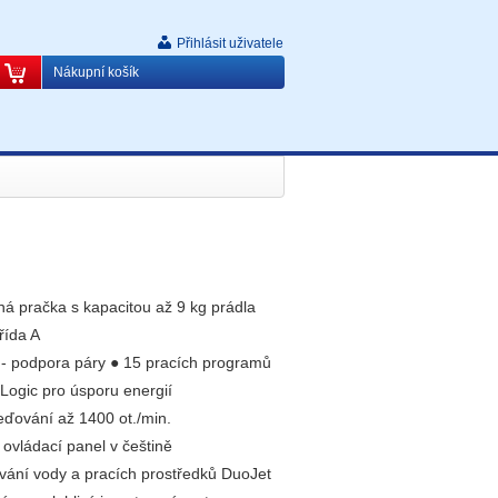
Přihlásit uživatele
Nákupní košík
á pračka s kapacitou až 9 kg prádla
řída A
 - podpora páry ● 15 pracích programů
ogic pro úsporu energií
eďování až 1400 ot./min.
 ovládací panel v češtině
ování vody a pracích prostředků DuoJet