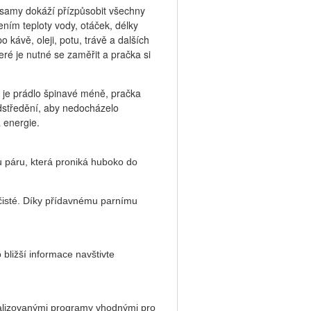
y samy dokáží přízpůsobit
všechny
ím teploty vody, otáček, délky
kávě, oleji, potu, trávě a dalších
teré je nutné se zaměřit a pračka si
 je prádlo špinavé méně, pračka
odstředění, aby nedocházelo
 energie.
páru, která proniká huboko do
isté. Díky přídavnému parnímu
 bližší informace navštivte
alizovanými programy vhodnými pro