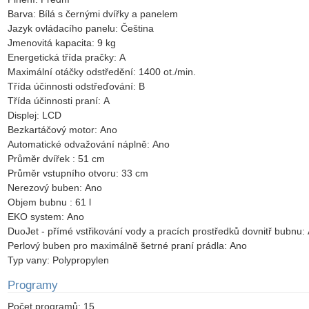
Barva:
Bílá s černými dvířky a panelem
Jazyk ovládacího panelu:
Čeština
Jmenovitá kapacita:
9 kg
Energetická třída pračky:
A
Maximální otáčky odstředění:
1400 ot./min.
Třída účinnosti odstřeďování:
B
Třída účinnosti praní:
A
Displej:
LCD
Bezkartáčový motor:
Ano
Automatické odvažování náplně:
Ano
Průměr dvířek :
51 cm
Průměr vstupního otvoru:
33 cm
Nerezový buben:
Ano
Objem bubnu :
61 l
EKO system:
Ano
DuoJet - přímé vstřikování vody a pracích prostředků dovnitř bubnu:
Perlový buben pro maximálně šetrné praní prádla:
Ano
Typ vany:
Polypropylen
Programy
Počet programů:
15