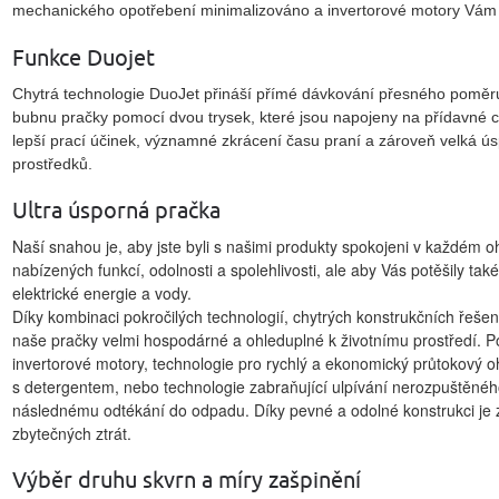
mechanického opotřebení minimalizováno a invertorové motory Vám b
Funkce Duojet
Chytrá technologie
DuoJet
přináší přímé dávkování přesného poměr
bubnu pračky
pomocí dvou
trysek
, které jsou napojeny na přídavné 
lepší
prací účinek
, významné
zkrácení času praní
a zároveň
velká ú
prostředků.
Ultra úsporná pračka
Naší snahou je, aby jste byli s našimi produkty spokojeni v každém 
nabízených funkcí, odolnosti a spolehlivosti, ale aby Vás potěšily ta
elektrické energie a vody.
Díky kombinaci pokročilých technologií, chytrých konstrukčních řešení
naše pračky velmi hospodárné a ohleduplné k životnímu prostředí. 
invertorové motory, technologie pro rychlý a ekonomický průtokový 
s detergentem, nebo technologie zabraňující ulpívání nerozpuštěnéh
následnému odtékání do odpadu. Díky pevné a odolné konstrukci je 
zbytečných ztrát.
Výběr druhu skvrn a míry zašpinění