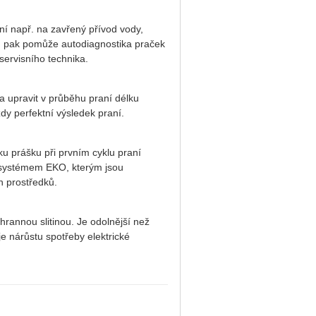
í např. na zavřený přívod vody,
m pak pomůže autodiagnostika praček
servisního technika.
 upravit v průběhu praní délku
ždy perfektní výsledek praní.
u prášku při prvním cyklu praní
e systémem EKO, kterým jsou
h prostředků.
annou slitinou. Je odolnější než
e nárůstu spotřeby elektrické