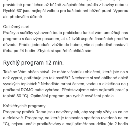
pravidelné praní lehce až běžně zašpiněného prádla z bavlny nebo
Rychlé 60' jsou nejlepší volbou pro každodenní běžné praní. Vyperou
ale především účinně.
Odložený start
Pračky a sušičky vybavené touto praktickou funkcí vám umožňují nas
programu s časovým posunem, ať už kvůli úspoře finančních prostřed
důvodu. Prádlo jednoduše vložíte do bubnu, vše si pohodlně nastavíte
třeba po 24 hodin. Zbytek si spotřebič ohlídá sám.
Rychlý program 12 min.
Také se Vám občas stává, že máte v šatníku oblečení, které jste na 
než vyprat, potřebuje jen tak osvěžit? Nechcete si své oblíbené obleč
vysokých teplotách? Nehodláte mrhat časem, vodou a elektřinou na p
pračkami ROMO máte vyhráno! Představujeme vám nejkratší prací pr
teplotě 30 °C). Optimální program pro rychlé osvěžení prádla.
Krátké/rychlé programy
Programy praček Romo jsou navrženy tak, aby vypraly vždy za co nejk
a efektivně. Programy, na které je testována spotřeba uvedená na en
°C), nejsou uměle prodlužovány a mají přiměřenou délku (do 2 hodin