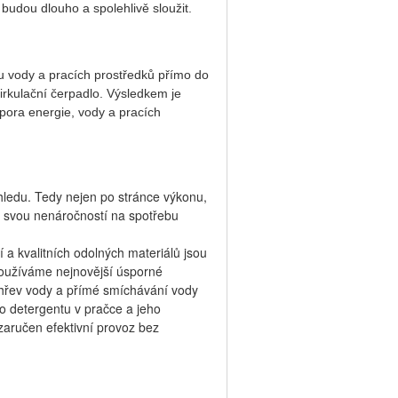
udou dlouho a spolehlivě sloužit.
u vody a pracích prostředků přímo
do
cirkulační čerpadlo. Výsledkem je
spora energie
, vody a pracích
ohledu. Tedy nejen po stránce výkonu,
ké svou nenáročností na spotřebu
 a kvalitních odolných materiálů jsou
Používáme nejnovější úsporné
ohřev vody a přímé smíchávání vody
o detergentu v pračce a jeho
zaručen efektivní provoz bez