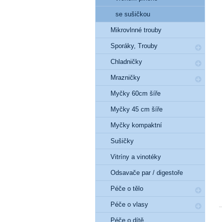
se sušičkou
Mikrovlnné trouby
Sporáky, Trouby
Chladničky
Mrazničky
Myčky 60cm šíře
Myčky 45 cm šíře
Myčky kompaktní
Sušičky
Vitríny a vinotéky
Odsavače par / digestoře
Péče o tělo
Péče o vlasy
Péče o dítě