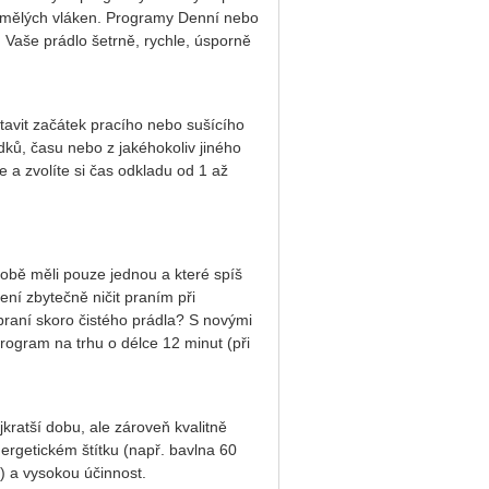
 umělých vláken. Programy Denní nebo
 Vaše prádlo šetrně, rychle, úsporně
tavit začátek pracího nebo sušícího
ků, času nebo z jakéhokoliv jiného
 a zvolíte si čas odkladu od 1 až
sobě měli pouze jednou a které spíš
ení zbytečně ničit praním při
raní skoro čistého prádla? S novými
ogram na trhu o délce 12 minut (při
ratší dobu, ale zároveň kvalitně
ergetickém štítku (např. bavlna 60
) a vysokou účinnost.