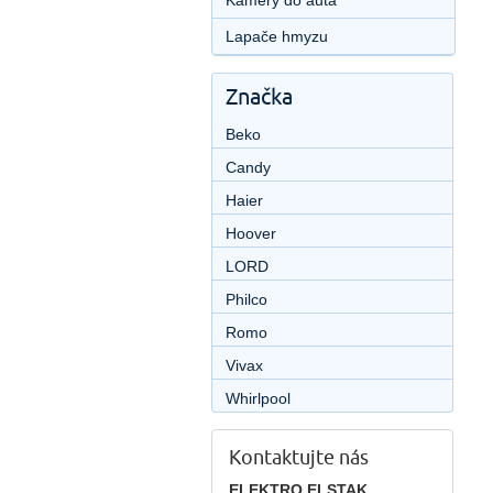
Kamery do auta
Lapače hmyzu
Značka
Beko
Candy
Haier
Hoover
LORD
Philco
Romo
Vivax
Whirlpool
Kontaktujte nás
ELEKTRO ELSTAK