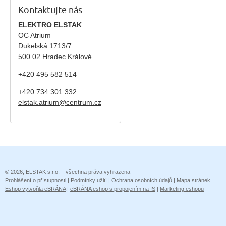
Kontaktujte nás
ELEKTRO ELSTAK
OC Atrium
Dukelská 1713/7
500 02 Hradec Králové
+420 495 582 514
+420
734 301 332
elstak.atrium@centrum.cz
© 2026, ELSTAK s.r.o. – všechna práva vyhrazena
Prohlášení o přístupnosti
|
Podmínky užití
|
Ochrana osobních údajů
|
Mapa stránek
Eshop vytvořila eBRÁNA
|
eBRÁNA eshop s propojením na IS
|
Marketing eshopu