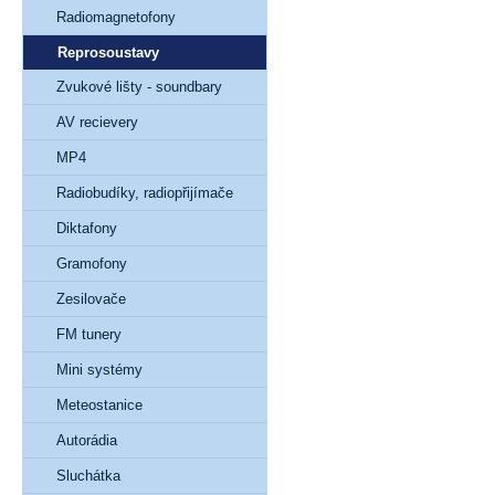
Radiomagnetofony
Reprosoustavy
Zvukové lišty - soundbary
AV recievery
MP4
Radiobudíky, radiopřijímače
Diktafony
Gramofony
Zesilovače
FM tunery
Mini systémy
Meteostanice
Autorádia
Sluchátka