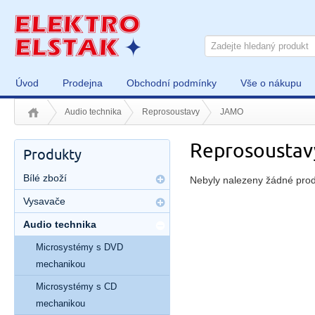
Úvod
Prodejna
Obchodní podmínky
Vše o nákupu
Audio technika
Reprosoustavy
JAMO
Reprosousta
Produkty
Bílé zboží
Nebyly nalezeny žádné prod
Vysavače
Audio technika
Microsystémy s DVD
mechanikou
Microsystémy s CD
mechanikou