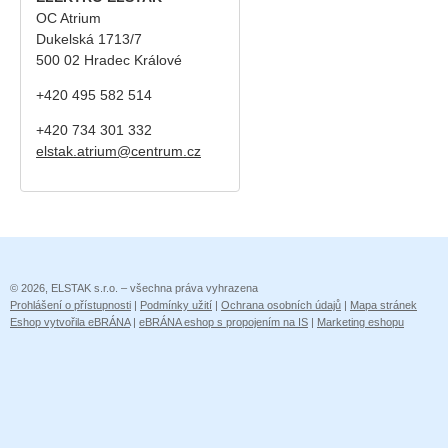
OC Atrium
Dukelská 1713/7
500 02 Hradec Králové
+420 495 582 514
+420
734 301 332
elstak.atrium@centrum.cz
© 2026, ELSTAK s.r.o. – všechna práva vyhrazena
Prohlášení o přístupnosti
|
Podmínky užití
|
Ochrana osobních údajů
|
Mapa stránek
Eshop vytvořila eBRÁNA
|
eBRÁNA eshop s propojením na IS
|
Marketing eshopu