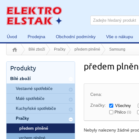
Úvod
Prodejna
Obchodní podmínky
Vše o nákupu
Bílé zboží
Pračky
předem plněné
Samsung
předem plně
Produkty
Bílé zboží
Vestavné spotřebiče
Cena:
Malé spotřebiče
Značky:
Všechny
Kuchyňské spotřebiče
Philco
(1)
Pračky
předem plněné
Nebyly nalezeny žádné prod
vrchem plněné