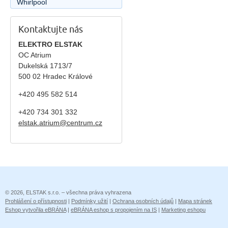
Whirlpool
Kontaktujte nás
ELEKTRO ELSTAK
OC Atrium
Dukelská 1713/7
500 02 Hradec Králové
+420 495 582 514
+420
734 301 332
elstak.atrium@centrum.cz
© 2026, ELSTAK s.r.o. – všechna práva vyhrazena
Prohlášení o přístupnosti
|
Podmínky užití
|
Ochrana osobních údajů
|
Mapa stránek
Eshop vytvořila eBRÁNA
|
eBRÁNA eshop s propojením na IS
|
Marketing eshopu