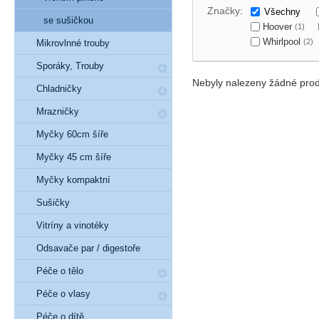
Značky:
Všechny
se sušičkou
Hoover
(1)
Whirlpool
(2)
Mikrovlnné trouby
Sporáky, Trouby
Nebyly nalezeny žádné prod
Chladničky
Mrazničky
Myčky 60cm šíře
Myčky 45 cm šíře
Myčky kompaktní
Sušičky
Vitríny a vinotéky
Odsavače par / digestoře
Péče o tělo
Péče o vlasy
Péče o dítě