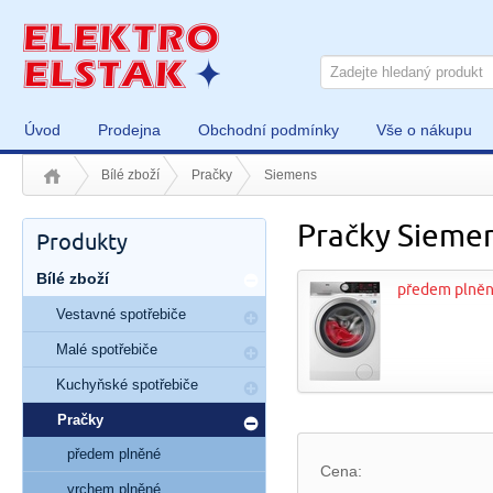
Úvod
Prodejna
Obchodní podmínky
Vše o nákupu
Bílé zboží
Pračky
Siemens
Pračky Sieme
Produkty
Bílé zboží
předem plně
Vestavné spotřebiče
Malé spotřebiče
Kuchyňské spotřebiče
Pračky
předem plněné
Cena:
vrchem plněné