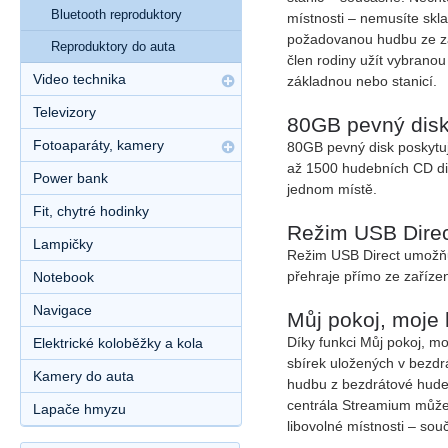
Bluetooth reproduktory
místnosti – nemusíte skl
požadovanou hudbu ze zák
Reproduktory do auta
člen rodiny užít vybrano
Video technika
základnou nebo stanicí.
Televizory
80GB pevný disk
Fotoaparáty, kamery
80GB pevný disk poskytuj
až 1500 hudebních CD dis
Power bank
jednom místě.
Fit, chytré hodinky
Režim USB Direc
Lampičky
Režim USB Direct umožňuje
přehraje přímo ze zařízen
Notebook
Navigace
Můj pokoj, moje 
Díky funkci Můj pokoj, m
Elektrické koloběžky a kola
sbírek uložených v bezdr
Kamery do auta
hudbu z bezdrátové hudeb
centrála Streamium může 
Lapače hmyzu
libovolné místnosti – so