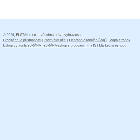
© 2026, ELSTAK s.r.o. – všechna práva vyhrazena
Prohlášení o přístupnosti
|
Podmínky užití
|
Ochrana osobních údajů
|
Mapa stránek
Eshop vytvořila eBRÁNA
|
eBRÁNA eshop s propojením na IS
|
Marketing eshopu