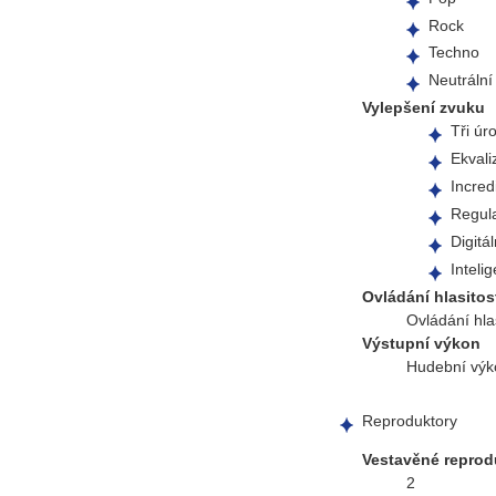
Rock
Techno
Neutrální
Vylepšení zvuku
Tři úr
Ekvali
Incred
Regul
Digitál
Inteli
Ovládání hlasitos
Ovládání hla
Výstupní výkon
Hudební vý
Reproduktory
Vestavěné reprod
2