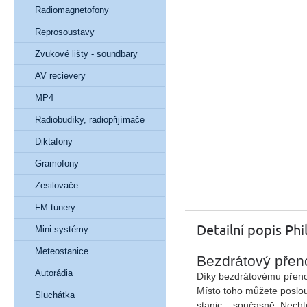
Radiomagnetofony
Reprosoustavy
Zvukové lišty - soundbary
AV recievery
MP4
Radiobudíky, radiopřijímače
Diktafony
Gramofony
Zesilovače
FM tunery
Detailní popis Ph
Mini systémy
Meteostanice
Bezdrátový přen
Autorádia
Díky bezdrátovému přenos
Místo toho můžete poslou
Sluchátka
stanic – současně. Necht