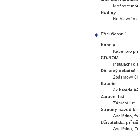
Možnost mon
Hodiny
Na hlavním d
Příslušenství
Kabely
Kabel pro př
CD-ROM
Instalační d
Dálkový ovladač
2pásmový 6řá
Baterie
4x baterie A
Záruční list
Záruční list
Stručný návod k 
Angličtina, f
Uživatelská příru
Angličtina, 