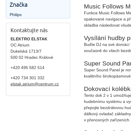
Značka
Music Follows M
Funkce Music Follows Me 
Philips
opakované navigace a pře
skladba následovat všude
Kontaktujte nás
Vysílání hudby 
ELEKTRO ELSTAK
Buďte DJ na své domácí o
OC Atrium
současně do všech bezdrá
Dukelská 1713/7
500 02 Hradec Králové
Super Sound Pan
+420 495 582 514
Super Sound Panel je nový
kvalitního širokopásmové
+420
734 301 332
elstak.atrium@centrum.cz
Dokovací kolébka
Tento dok 2 v 1 umožňuje
hudebnímu systému a vyc
přepojte bezdrátovou hud
dálkový ovladač základny
v přenosných zařízeních.