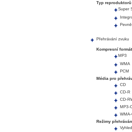
Typ reproduktorů
Super 
Integ
Pevně
Přehrávání zvuku
Kompresní formá
MP3
WMA
PCM
Média pro přehrá
CD
CD-R
CD-R
MP3-
WMA-
Režimy přehráván
Vyhled