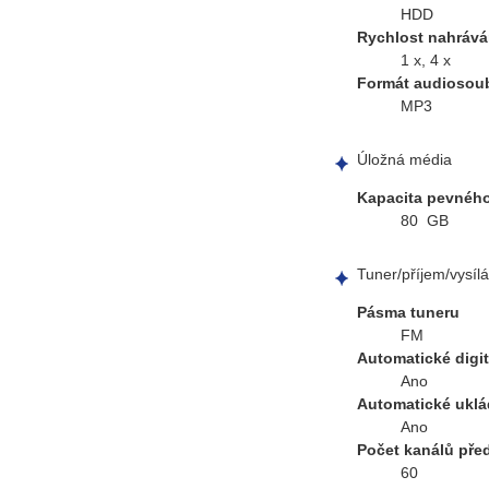
HDD
Rychlost nahrává
1 x, 4 x
Formát audiosou
MP3
Úložná média
Kapacita pevného
80 GB
Tuner/příjem/vysílá
Pásma tuneru
FM
Automatické digit
Ano
Automatické uklá
Ano
Počet kanálů pře
60