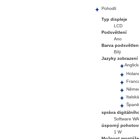
Pohodlí
Typ displeje
LCD
Podsvětlení
Ano
Barva podsvětlen
Bílý
Jazyky zobrazení
Anglick
Holand
Franc
Něme
Italská
Španě
správa digitální
Software WA
úsporný pohotovo
1 W
Možnost montáže 