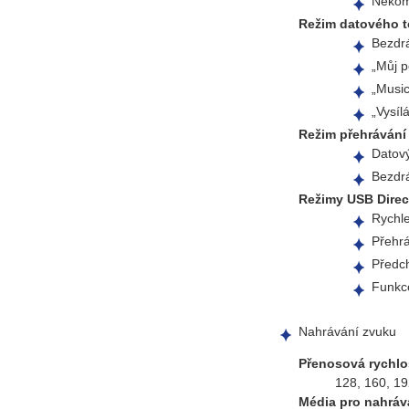
Nekom
Režim datového t
Bezdrá
„Můj p
„Music
„Vysíl
Režim přehrávání 
Datový
Bezdrá
Režimy USB Direc
Rychle
Přehr
Předch
Funkc
Nahrávání zvuku
Přenosová rychlo
128, 160, 19
Média pro nahráv