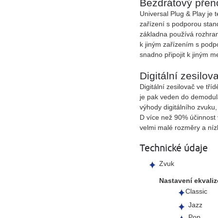
Bezdrátový přen
Universal Plug & Play je
zařízení s podporou stan
základna používá rozhran
k jiným zařízením s podp
snadno připojit k jiným 
Digitální zesilov
Digitální zesilovač ve tří
je pak veden do demodulač
výhody digitálního zvuku,
D více než 90% účinnost v
velmi malé rozměry a níz
Technické údaje
Zvuk
Nastavení ekvaliz
Classic
Jazz
Pop