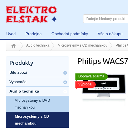
Úvod
Prodejna
Obchodní podmínky
Vše o nákupu
Audio technika
Microsystémy s CD mechanikou
Philip
Philips WACS
Produkty
Bílé zboží
Doprava zdarma
Vysavače
Výprodej
Audio technika
Microsystémy s DVD
mechanikou
Microsystémy s CD
mechanikou