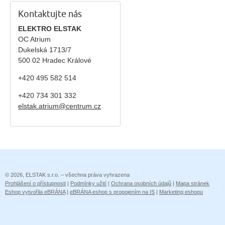
Kontaktujte nás
ELEKTRO ELSTAK
OC Atrium
Dukelská 1713/7
500 02 Hradec Králové
+420 495 582 514
+420
734 301 332
elstak.atrium@centrum.cz
© 2026, ELSTAK s.r.o. – všechna práva vyhrazena
Prohlášení o přístupnosti
|
Podmínky užití
|
Ochrana osobních údajů
|
Mapa stránek
Eshop vytvořila eBRÁNA
|
eBRÁNA eshop s propojením na IS
|
Marketing eshopu