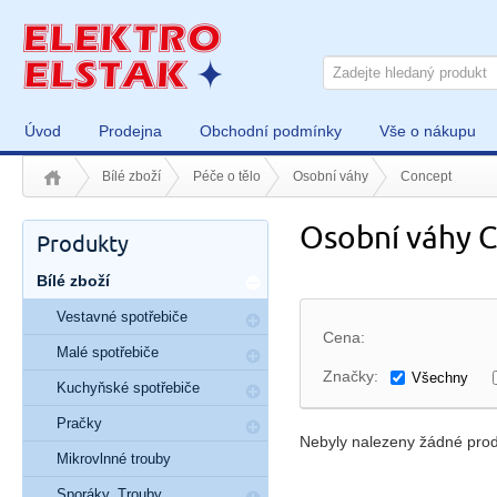
Úvod
Prodejna
Obchodní podmínky
Vše o nákupu
Bílé zboží
Péče o tělo
Osobní váhy
Concept
Osobní váhy 
Produkty
Bílé zboží
Vestavné spotřebiče
Cena:
Malé spotřebiče
Značky:
Všechny
Kuchyňské spotřebiče
Pračky
Nebyly nalezeny žádné prod
Mikrovlnné trouby
Sporáky, Trouby