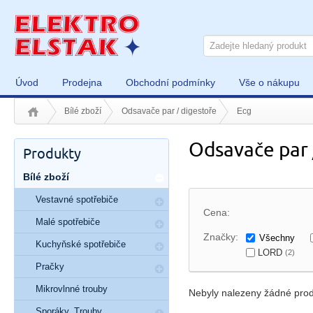
Úvod
Prodejna
Obchodní podmínky
Vše o nákupu
Bílé zboží
Odsavače par / digestoře
Ecg
Odsavače par 
Produkty
Bílé zboží
Vestavné spotřebiče
Cena:
Malé spotřebiče
Značky:
Všechny
Kuchyňské spotřebiče
LORD
(2)
Pračky
Mikrovlnné trouby
Nebyly nalezeny žádné prod
Sporáky, Trouby