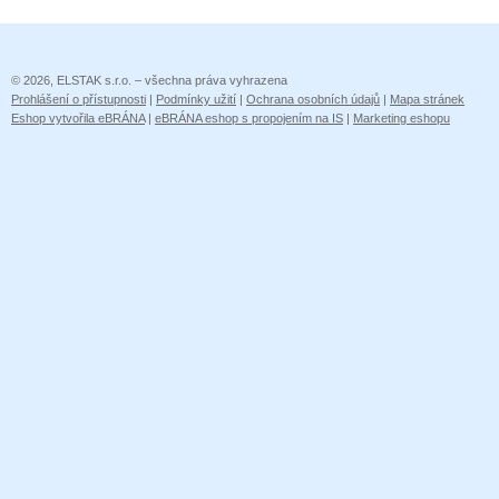
© 2026, ELSTAK s.r.o. – všechna práva vyhrazena
Prohlášení o přístupnosti
|
Podmínky užití
|
Ochrana osobních údajů
|
Mapa stránek
Eshop vytvořila eBRÁNA
|
eBRÁNA eshop s propojením na IS
|
Marketing eshopu