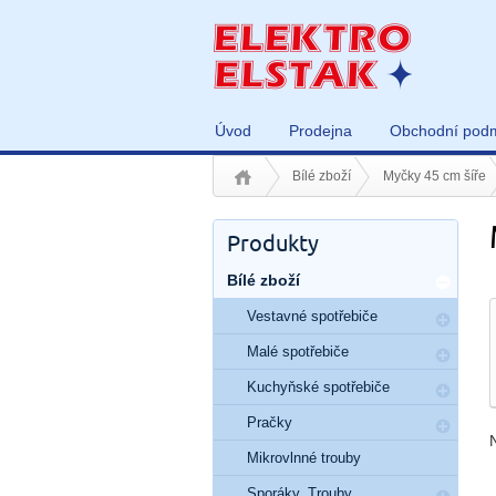
Úvod
Prodejna
Obchodní pod
Bílé zboží
Myčky 45 cm šíře
Produkty
Bílé zboží
Vestavné spotřebiče
Malé spotřebiče
Kuchyňské spotřebiče
Pračky
Mikrovlnné trouby
Sporáky, Trouby