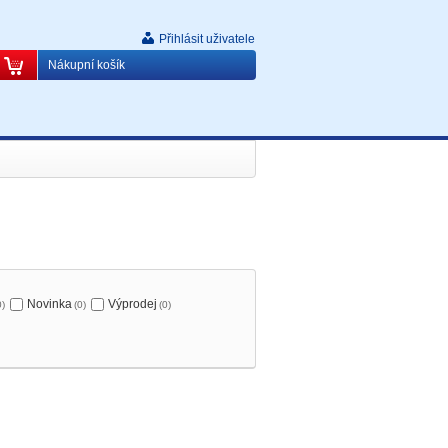
Přihlásit uživatele
Nákupní košík
Novinka
Výprodej
0)
(0)
(0)