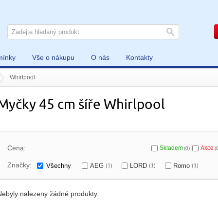
mínky
Vše o nákupu
O nás
Kontakty
Whirlpool
Myčky 45 cm šíře Whirlpool
Cena:
Skladem
Akce
(0)
(
Značky:
Všechny
AEG
LORD
Romo
(1)
(1)
(1)
Nebyly nalezeny žádné produkty.