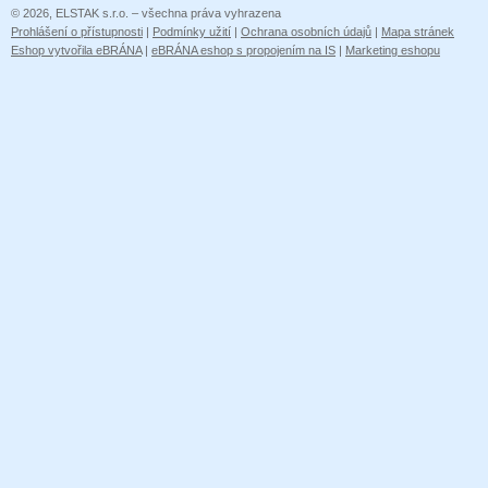
© 2026, ELSTAK s.r.o. – všechna práva vyhrazena
Prohlášení o přístupnosti
|
Podmínky užití
|
Ochrana osobních údajů
|
Mapa stránek
Eshop vytvořila eBRÁNA
|
eBRÁNA eshop s propojením na IS
|
Marketing eshopu