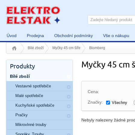
Úvod
Prodejna
Obchodní podmínky
Vše o nákupu
Bílé zboží
Myčky 45 cm šíře
Blomberg
Myčky 45 cm 
Produkty
Bílé zboží
Vestavné spotřebiče
Cena:
Malé spotřebiče
Značky:
Všechny
Kuchyňské spotřebiče
Pračky
Nebyly nalezeny žádné prod
Mikrovlnné trouby
Sporáky, Trouby