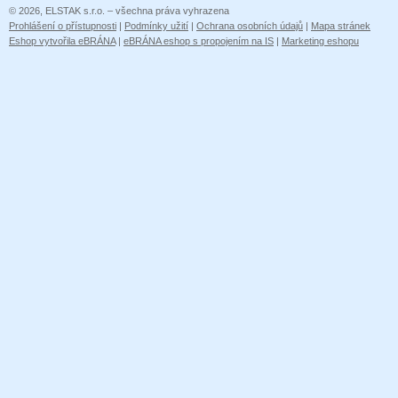
© 2026, ELSTAK s.r.o. – všechna práva vyhrazena
Prohlášení o přístupnosti
|
Podmínky užití
|
Ochrana osobních údajů
|
Mapa stránek
Eshop vytvořila eBRÁNA
|
eBRÁNA eshop s propojením na IS
|
Marketing eshopu