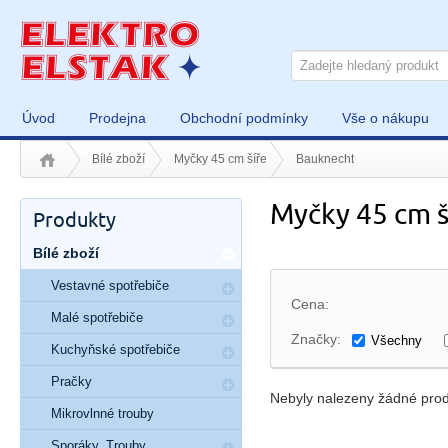
Úvod
Prodejna
Obchodní podmínky
Vše o nákupu
Bílé zboží
Myčky 45 cm šíře
Bauknecht
Myčky 45 cm š
Produkty
Bílé zboží
Vestavné spotřebiče
Cena:
Malé spotřebiče
Značky:
Všechny
Kuchyňské spotřebiče
Pračky
Nebyly nalezeny žádné prod
Mikrovlnné trouby
Sporáky, Trouby