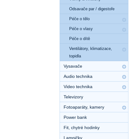
Odsavače par / digestoře
Péče o tělo
Péče o vlasy
Péče o dítě
Ventilátory, klimatizace,
topidla
Vysavače
Audio technika
Video technika
Televizory
Fotoaparáty, kamery
Power bank
Fit, chytré hodinky
Lampičky