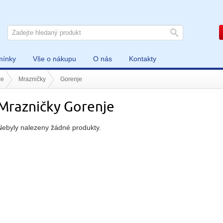
mínky
Vše o nákupu
O nás
Kontakty
če
Mrazničky
Gorenje
Mrazničky Gorenje
Nebyly nalezeny žádné produkty.