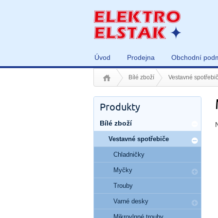
Úvod
Prodejna
Obchodní pod
Bílé zboží
Vestavné spotřebi
Produkty
Bílé zboží
Vestavné spotřebiče
Chladničky
Myčky
Trouby
Varné desky
Mikrovlnné trouby