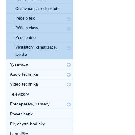
Odsavače par / digestoře
Péče o tělo
Péče o vlasy
Péče o dítě
Ventilátory, klimatizace,
topidla
Vysavače
Audio technika
Video technika
Televizory
Fotoaparáty, kamery
Power bank
Fit, chytré hodinky
Lampičky