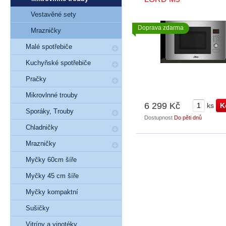
Vestavěné sety
Doprava zdarma
Mrazničky
Malé spotřebiče
Kuchyňské spotřebiče
Pračky
Mikrovlnné trouby
6 299 Kč
ks
Sporáky, Trouby
Dostupnost
Do pěti dnů
Chladničky
Mrazničky
Myčky 60cm šíře
Myčky 45 cm šíře
Myčky kompaktní
Sušičky
Vitríny a vinotéky