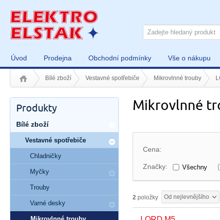
Úvod
Prodejna
Obchodní podmínky
Vše o nákupu
Bílé zboží
Vestavné spotřebiče
Mikrovlnné trouby
L
Mikrovlnné t
Produkty
Bílé zboží
Vestavné spotřebiče
Cena:
Chladničky
Značky:
Všechny
Myčky
Trouby
Od nejlevnějšího
2
položky
Varné desky
Mikrovlnné trouby
LORD M5