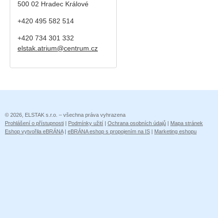
500 02 Hradec Králové
+420 495 582 514
+420
734 301 332
elstak.atrium@centrum.cz
© 2026, ELSTAK s.r.o. – všechna práva vyhrazena
Prohlášení o přístupnosti
|
Podmínky užití
|
Ochrana osobních údajů
|
Mapa stránek
Eshop vytvořila eBRÁNA
|
eBRÁNA eshop s propojením na IS
|
Marketing eshopu