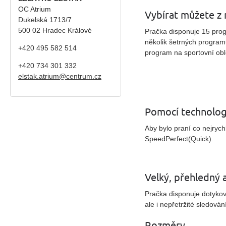
OC Atrium
Vybírat můžete z 
Dukelská 1713/7
500 02 Hradec Králové
Pračka disponuje 15 prog
několik šetrných program
+420 495 582 514
program na sportovní obl
+420
734 301 332
elstak.atrium@centrum.cz
Pomocí technologi
Aby bylo praní co nejrych
SpeedPerfect(Quick).
Velký, přehledný 
Pračka disponuje dotykov
ale i nepřetržité sledov
Rozměry