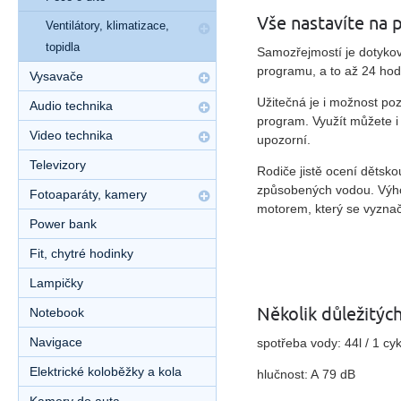
Vše nastavíte na 
Ventilátory, klimatizace,
topidla
Samozřejmostí je dotykov
programu, a to až 24 hodi
Vysavače
Užitečná je i možnost poz
Audio technika
program. Využít můžete i
Video technika
upozorní.
Televizory
Rodiče jistě ocení dětsk
způsobených vodou. Výho
Fotoaparáty, kamery
motorem, který se vyznaču
Power bank
Fit, chytré hodinky
Lampičky
Několik důležitýc
Notebook
Navigace
spotřeba vody: 44l / 1 cy
Elektrické koloběžky a kola
hlučnost: A 79 dB