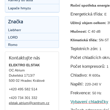
Kamery do auta
Roční spotřeba energi
Lapače hmyzu
Energetická třída:
E
Značka
Užitný objem celkem:
3
Liebherr
Hlučnost:
C
40
dB
LORD
Klimatická třída:
S
N-ST
Romo
Teplotních zón:
1
Počet chladících okr
Kontaktujte nás
ELEKTRO ELSTAK
Počet kompresorů:
1
OC Atrium
Chladivo:
R 600a
Dukelská 1713/7
500 02 Hradec Králové
Napětí:
220-240 V
+420 495 582 514
Frekvence:
50 Hz
+420
734 301 332
Vybavení chladničky
elstak.atrium@centrum.cz