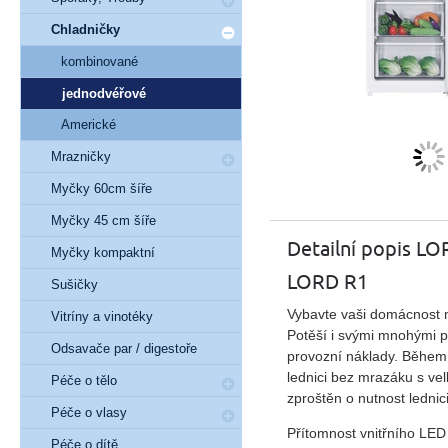
Chladničky
kombinované
jednodvéřové
Americké
Mrazničky
Myčky 60cm šíře
Myčky 45 cm šíře
Detailní popis L
Myčky kompaktní
LORD R1
Sušičky
Vybavte vaši domácnost m
Vitríny a vinotéky
Potěší i svými mnohými př
Odsavače par / digestoře
provozní náklady. Během 
lednici bez mrazáku s ve
Péče o tělo
zproštěn o nutnost lednic
Péče o vlasy
Přítomnost vnitřního LED
Péče o dítě