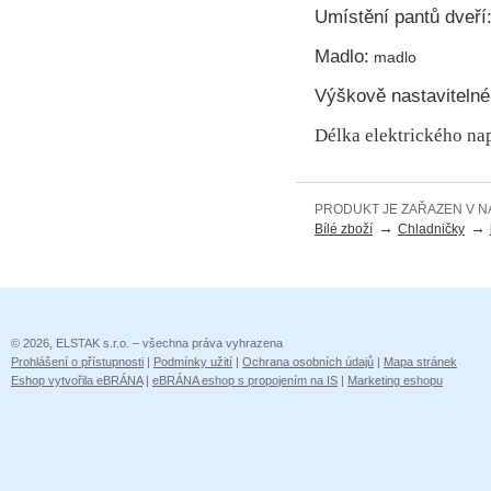
Umístění pantů dveří
Madlo:
madlo
Výškově nastavitelné
Délka elektrického na
PRODUKT JE ZAŘAZEN V N
→
→
Bílé zboží
Chladničky
© 2026, ELSTAK s.r.o. – všechna práva vyhrazena
Prohlášení o přístupnosti
|
Podmínky užití
|
Ochrana osobních údajů
|
Mapa stránek
Eshop vytvořila eBRÁNA
|
eBRÁNA eshop s propojením na IS
|
Marketing eshopu