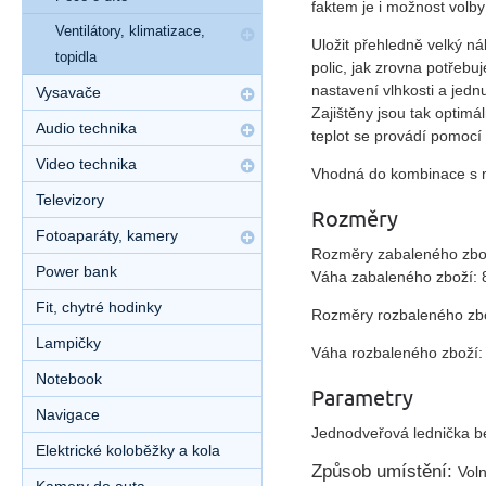
faktem je i možnost volby
Ventilátory, klimatizace,
Uložit přehledně velký 
topidla
polic, jak zrovna potřeb
nastavení vlhkosti a jedn
Vysavače
Zajištěny jsou tak optim
Audio technika
teplot se provádí pomocí
Video technika
Vhodná do kombinace s m
Televizory
Rozměry
Fotoaparáty, kamery
Rozměry zabaleného zbož
Power bank
Váha zabaleného zboží: 
Fit, chytré hodinky
Rozměry rozbaleného zbo
Lampičky
Váha rozbaleného zboží:
Notebook
Parametry
Navigace
Jednodveřová lednička 
Elektrické koloběžky a kola
Způsob umístění:
Voln