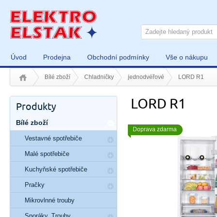
Úvod
Prodejna
Obchodní podmínky
Vše o nákupu
Bílé zboží
Chladničky
jednodvéřové
LORD R1
LORD R1
Produkty
Bílé zboží
Doprava zdarma
Vestavné spotřebiče
Malé spotřebiče
Kuchyňské spotřebiče
Pračky
Mikrovlnné trouby
Sporáky, Trouby