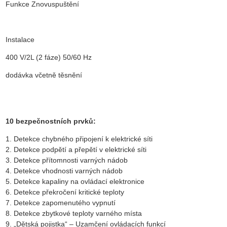
Funkce Znovuspuštění
Instalace
400 V/2L (2 fáze) 50/60 Hz
dodávka včetně těsnění
10 bezpečnostních prvků:
1. Detekce chybného připojení k elektrické síti
2. Detekce podpětí a přepětí v elektrické síti
3. Detekce přítomnosti varných nádob
4. Detekce vhodnosti varných nádob
5. Detekce kapaliny na ovládací elektronice
6. Detekce překročení kritické teploty
7. Detekce zapomenutého vypnutí
8. Detekce zbytkové teploty varného místa
9. „Dětská pojistka“ – Uzamčení ovládacích funkcí