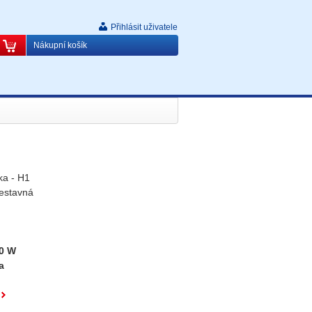
Přihlásit uživatele
Nákupní košík
ka - H1
estavná
0 W
a