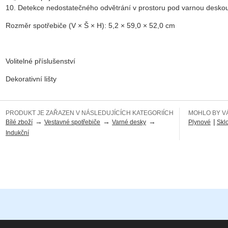
10. Detekce nedostatečného odvětrání v prostoru pod varnou desko
Rozměr spotřebiče (V × Š × H): 5,2 × 59,0 × 52,0 cm
Volitelné příslušenství
Dekorativní lišty
PRODUKT JE ZAŘAZEN V NÁSLEDUJÍCÍCH KATEGORIÍCH
MOHLO BY VÁ
→
→
→
|
Bílé zboží
Vestavné spotřebiče
Varné desky
Plynové
Skl
Indukční
osobních údajů
|
Mapa stránek