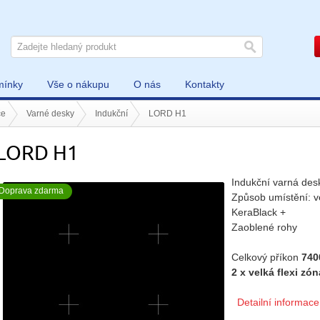
mínky
Vše o nákupu
O nás
Kontakty
če
Varné desky
Indukční
LORD H1
LORD H1
Indukční varná des
Doprava zdarma
Způsob umístění: v
KeraBlack +
Zaoblené rohy
Celkový příkon
740
2 x velká flexi zón
Detailní informace