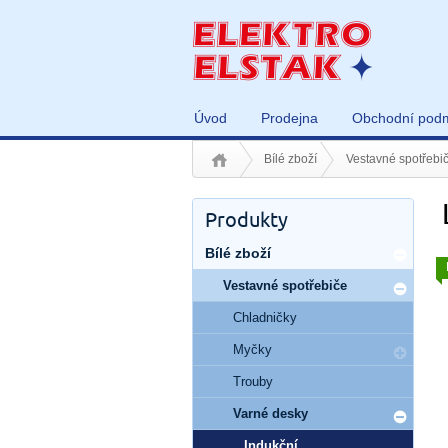
Úvod
Prodejna
Obchodní pod
Bílé zboží
Vestavné spotřebi
Produkty
Bílé zboží
Vestavné spotřebiče
Chladničky
Myčky
Trouby
Varné desky
Indukční