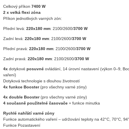
Celkový příkon
7400 W
2 x velká flexi zóna
Příkon jednotlivých varných zón:
Přední levá:
220x180 mm
: 2100/2600/
3700 W
Zadní levá:
220x180 mm
: 2100/2600/
3700 W
Přední pravá:
220x180 mm
: 2100/2600/
3700 W
Zadní pravá:
220x180 mm
: 2100/2600/
3700 W
4x
dotykové
posuvné
ovládání, 14 úrovní nastavení (výkon 0–9, Boo
vaření)
Dotyková technologie s dlouhou životností
4x funkce Booster
(pro všechny varné zóny)
4x double Booster
(pro všechny varné zóny)
4 současně použitelné časovače
+ funkce minutka
Rychlé nahřátí varné zóny
Funkce automatického vaření – udržování teploty na 42°C, 70°C, 94
Funkce Pozastavení