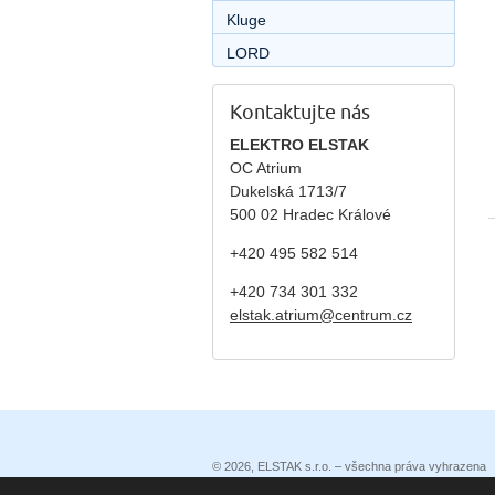
Kluge
LORD
Kontaktujte nás
ELEKTRO ELSTAK
OC Atrium
Dukelská 1713/7
500 02 Hradec Králové
+420 495 582 514
+420
734 301 332
elstak.atrium@centrum.cz
© 2026, ELSTAK s.r.o. – všechna práva vyhrazena
Prohlášení o přístupnosti
|
Podmínky užití
|
Ochrana 