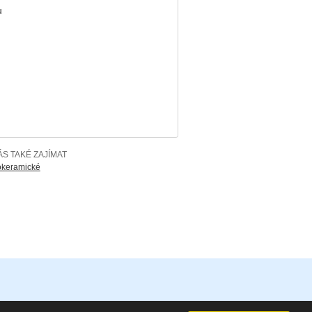
u
S TAKÉ ZAJÍMAT
okeramické