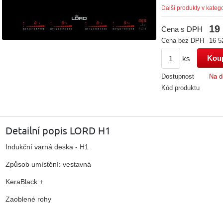
Další produkty v katego
19
Cena s DPH
Cena bez DPH
16 5
ks
Dostupnost
Na d
Kód produktu
Detailní popis LORD H1
Indukční varná deska - H1
Způsob umístění: vestavná
KeraBlack +
Zaoblené rohy