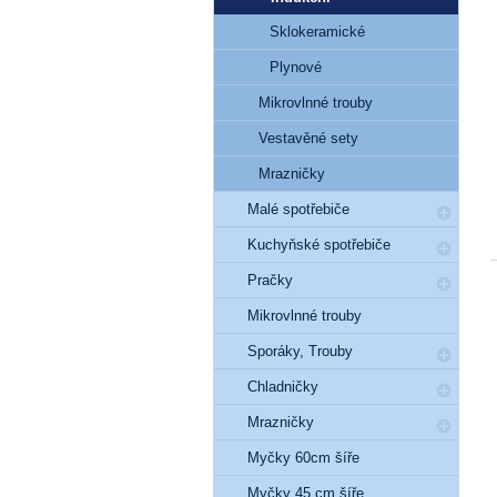
Sklokeramické
Plynové
Mikrovlnné trouby
Vestavěné sety
Mrazničky
Malé spotřebiče
Kuchyňské spotřebiče
Pračky
Mikrovlnné trouby
Sporáky, Trouby
Chladničky
Mrazničky
Myčky 60cm šíře
Myčky 45 cm šíře