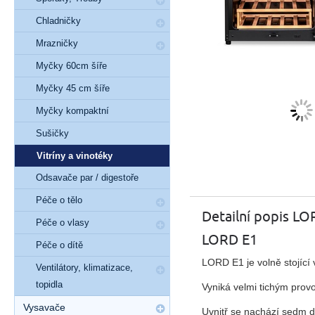
Chladničky
Mrazničky
Myčky 60cm šíře
Myčky 45 cm šíře
Myčky kompaktní
Sušičky
Vitríny a vinotéky
Odsavače par / digestoře
Péče o tělo
Detailní popis LO
Péče o vlasy
LORD E1
Péče o dítě
LORD E1 je volně stojící 
Ventilátory, klimatizace,
topidla
Vyniká velmi tichým prov
Vysavače
Uvnitř se nachází sedm d