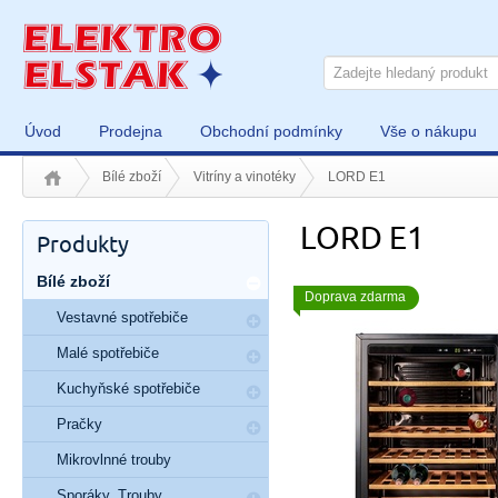
Úvod
Prodejna
Obchodní podmínky
Vše o nákupu
Bílé zboží
Vitríny a vinotéky
LORD E1
LORD E1
Produkty
Bílé zboží
Doprava zdarma
Vestavné spotřebiče
Malé spotřebiče
Kuchyňské spotřebiče
Pračky
Mikrovlnné trouby
Sporáky, Trouby