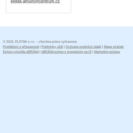
elstak.atrium@centrum.cz
© 2026, ELSTAK s.r.o. – všechna práva vyhrazena
Prohlášení o přístupnosti
|
Podmínky užití
|
Ochrana osobních údajů
|
Mapa stránek
Eshop vytvořila eBRÁNA
|
eBRÁNA eshop s propojením na IS
|
Marketing eshopu