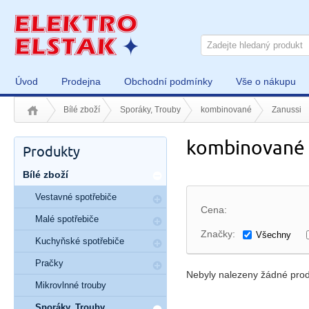
Úvod
Prodejna
Obchodní podmínky
Vše o nákupu
Bílé zboží
Sporáky, Trouby
kombinované
Zanussi
kombinované 
Produkty
Bílé zboží
Vestavné spotřebiče
Cena:
Malé spotřebiče
Značky:
Všechny
Kuchyňské spotřebiče
Pračky
Nebyly nalezeny žádné prod
Mikrovlnné trouby
Sporáky, Trouby