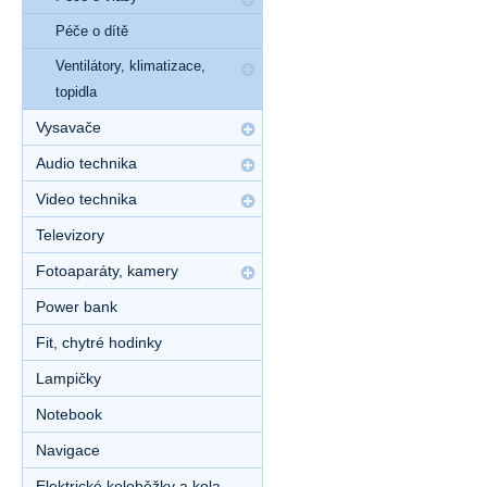
Péče o dítě
Ventilátory, klimatizace,
topidla
Vysavače
Audio technika
Video technika
Televizory
Fotoaparáty, kamery
Power bank
Fit, chytré hodinky
Lampičky
Notebook
Navigace
Elektrické koloběžky a kola