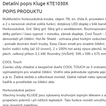
Detailní popis Kluge KTE1030X
POPIS PRODUKTU
Multifunkční horkovzdušná trouba, objem 78l, en. třída A, provedení
a 2 x nerezové otočné voliče funkcí, dotykový LED displej v bílé barvě
Horkovzdušné, Gril, Silný gril, Silný gril s ventilátorem, Rozmrazová
délky pečení / času vypnutí + minutka, zámek displeje, Cool Touch -
demontáží při čištění, Hot Air Shield - ochrana před horkým vzduchem
- pomalé dovírání dveří trouby, Easy Clean smalt pro snadné čištění,
boční vodící rošty (až 10 úrovní), 2 x 100% hot aický výsuv plechů, 
plech, celkový příkon 3,1 kW, Rozměry (VxŠxH): 595 x 595 x 575 m
COOL Touch
Zvenku vždy chladné a bezpečné dveře COOL TOUCH se 3 vrstvami sk
vyjímatelnými pro snadné čištění. Vnitřní skla jednoduše vyjmete je
a je to. Žádná složitá a zdlouhavá montáž, žádné nářadí nebo speci
hadřík a prostředek na čištění skla.
Horkovzdušné pečení
Všechny trouby KLUGE jsou vybaveny kruhovým topným tělesem s ak
propečení pokrmů i při nižších teplotách. Tato funkce rovněž umož
více úrovních najednou.