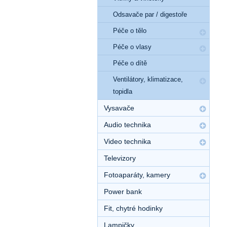
Odsavače par / digestoře
Péče o tělo
Péče o vlasy
Péče o dítě
Ventilátory, klimatizace,
topidla
Vysavače
Audio technika
Video technika
Televizory
Fotoaparáty, kamery
Power bank
Fit, chytré hodinky
Lampičky