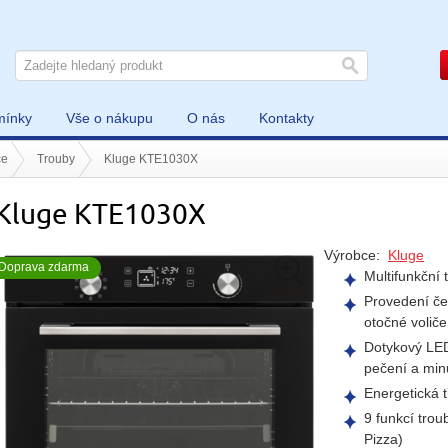
mínky
Vše o nákupu
O nás
Kontakty
če
Trouby
Kluge KTE1030X
Kluge KTE1030X
Výrobce:
Kluge
Doprava zdarma
Multifunkční 
Provedení če
otočné voliče
Dotykový LED
pečení a min
Energetická t
9 funkcí tro
Pizza)