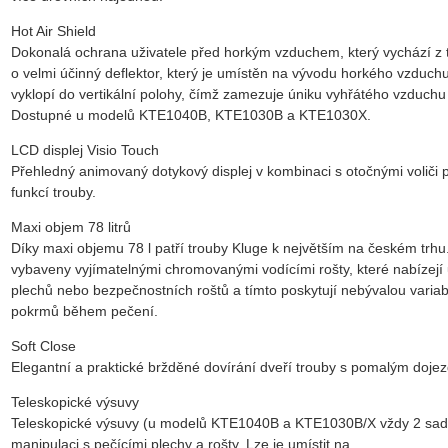
Hot Air Shield
Dokonalá ochrana uživatele před horkým vzduchem, který vychází z t
o velmi účinný deflektor, který je umístěn na vývodu horkého vzduchu
vyklopí do vertikální polohy, čímž zamezuje úniku vyhřátého vzduchu 
Dostupné u modelů KTE1040B, KTE1030B a KTE1030X.
LCD displej Visio Touch
Přehledný animovaný dotykový displej v kombinaci s otočnými voliči 
funkcí trouby.
Maxi objem 78 litrů
Díky maxi objemu 78 l patří trouby Kluge k největším na českém trhu
vybaveny vyjímatelnými chromovanými vodícími rošty, které nabízejí 
plechů nebo bezpečnostních roštů a tímto poskytují nebývalou variabi
pokrmů během pečení.
Soft Close
Elegantní a praktické bržděné dovírání dveří trouby s pomalým doje
Teleskopické výsuvy
Teleskopické výsuvy (u modelů KTE1040B a KTE1030B/X vždy 2 sad
manipulaci s pečícími plechy a rošty. Lze je umístit na