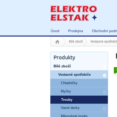
Úvod
Prodejna
Obchodní pod
Bílé zboží
Vestavné spotřebi
Produkty
Bílé zboží
Vestavné spotřebiče
Chladničky
Myčky
Trouby
Varné desky
Mikrovlnné trouby