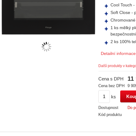
Cool Touch - 
Soft Close - 
Chromované b
1 ks mělký pl
bezpečnostní
2 ks 100% te
Detailní informace
Další produkty v katego
11
Cena s DPH
Cena bez DPH
9 90
ks
Dostupnost
Do p
Kód produktu