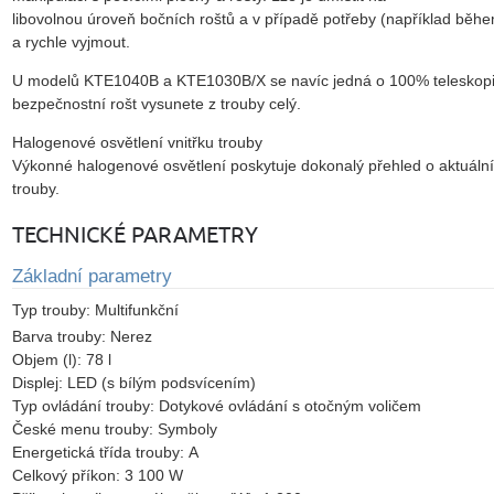
libovolnou úroveň bočních roštů a v případě potřeby (například běhe
a rychle vyjmout.
U modelů KTE1040B a KTE1030B/X se navíc jedná o 100% teleskopic
bezpečnostní rošt vysunete z trouby celý.
Halogenové osvětlení vnitřku trouby
Výkonné halogenové osvětlení poskytuje dokonalý přehled o aktuální
trouby.
TECHNICKÉ PARAMETRY
Základní parametry
Typ trouby:
Multifunkční
Barva trouby:
Nerez
Objem (l):
78 l
Displej:
LED (s bílým podsvícením)
Typ ovládání trouby:
Dotykové ovládání s otočným voličem
České menu trouby:
Symboly
Energetická třída trouby:
A
Celkový příkon:
3 100 W