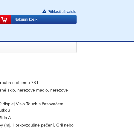
Přihlásit uživatele
Nákupní košík
trouba o objemu 78 l
rné sklo, nerezové madlo, nerezové
 displej Visio Touch s časovačem
utkou
řída A
uby (mj. Horkovzdušné pečení, Gril nebo