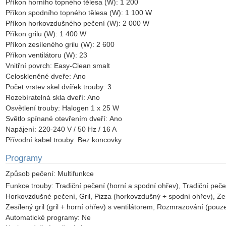
Příkon horního topného tělesa (W):
1 200
Příkon spodního topného tělesa (W):
1 100 W
Příkon horkovzdušného pečení (W):
2 000 W
Příkon grilu (W):
1 400 W
Příkon zesíleného grilu (W):
2 600
Příkon ventilátoru (W):
23
Vnitřní povrch:
Easy-Clean smalt
Celoskleněné dveře:
Ano
Počet vrstev skel dvířek trouby:
3
Rozebíratelná skla dveří:
Ano
Osvětlení trouby:
Halogen 1 x 25 W
Světlo spínané otevřením dveří:
Ano
Napájení:
220-240 V / 50 Hz / 16 A
Přívodní kabel trouby:
Bez koncovky
Programy
Způsob pečení:
Multifunkce
Funkce trouby:
Tradiční pečení (horní a spodní ohřev), Tradiční pečen
Horkovzdušné pečení, Gril, Pizza (horkovzdušný + spodní ohřev), Zesíl
Zesílený gril (gril + horní ohřev) s ventilátorem, Rozmrazování (pouz
Automatické programy:
Ne