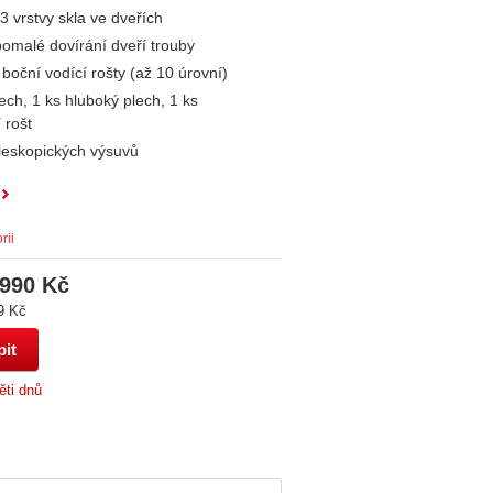
3 vrstvy skla ve dveřích
pomalé dovírání dveří trouby
oční vodící rošty (až 10 úrovní)
ech, 1 ks hluboký plech, 1 ks
 rošt
leskopických výsuvů
rii
 990 Kč
9 Kč
ěti dnů