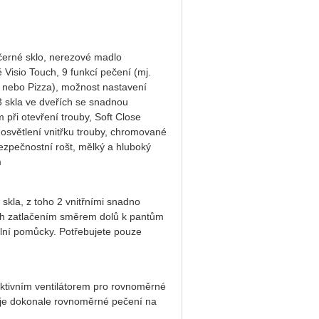
 černé sklo, nerezové madlo
 Visio Touch, 9 funkcí pečení (mj.
ní nebo Pizza), možnost nastavení
 3 skla ve dveřích se snadnou
 při otevření trouby, Soft Close
 osvětlení vnitřku trouby, chromované
bezpečnostní rošt, mělký a hluboký
m
la, z toho 2 vnitřními snadno
jich zatlačením směrem dolů k pantům
ální pomůcky. Potřebujete pouze
tivním ventilátorem pro rovnoměrné
ňuje dokonale rovnoměrné pečení na