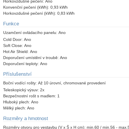
Horkovzdušné pečení:
Ano
Konvenční pečení (kWh):
0,93 kWh
Horkovzdušné pečení (kWh):
0,83 kWh
Funkce
Uzamčení ovládacího panelu:
Ano
Cold Door:
Ano
Soft Close:
Ano
Hot Air Shield:
Ano
Doporučení umístění v troubě:
Ano
Doporučení teploty:
Ano
Příslušenství
Boční vodící rošty:
Až 10 úrovní, chromované provedení
Teleskopický výsuv:
2x
Bezpečnostní rošt s madlem:
1
Hluboký plech:
Ano
Mělký plech:
Ano
Rozměry a hmotnost
Rozměry otvoru pro vestavbu (V x Š x H cm):
min.60 / min.56 - max.