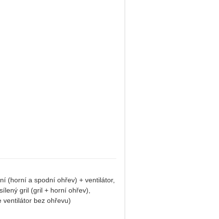
í (horní a spodní ohřev) + ventilátor,
ený gril (gril + horní ohřev),
e ventilátor bez ohřevu)