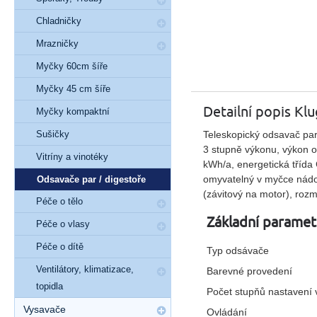
Chladničky
Mrazničky
Myčky 60cm šíře
Myčky 45 cm šíře
Detailní popis K
Myčky kompaktní
Teleskopický odsavač par
Sušičky
3 stupně výkonu, výkon o
Vitríny a vinotéky
kWh/a, energetická třída 
omyvatelný v myčce nádobí
Odsavače par / digestoře
(závitový na motor), roz
Péče o tělo
Základní paramet
Péče o vlasy
Péče o dítě
Typ odsávače
Ventilátory, klimatizace,
Barevné provedení
topidla
Počet stupňů nastavení
Vysavače
Ovládání