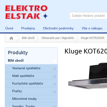
Úvod
Prodejna
Obchodní podmínky
Vše o nákupu
Bílé zboží
Odsavače par / digestoře
Kluge KOT6202IX
Kluge KOT62
Produkty
Bílé zboží
Vestavné spotřebiče
Malé spotřebiče
Kuchyňské spotřebiče
Pračky
Mikrovlnné trouby
Sporáky, Trouby