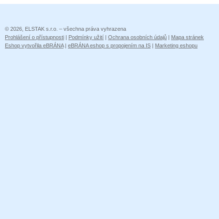
© 2026, ELSTAK s.r.o. – všechna práva vyhrazena
Prohlášení o přístupnosti
|
Podmínky užití
|
Ochrana osobních údajů
|
Mapa stránek
Eshop vytvořila eBRÁNA
|
eBRÁNA eshop s propojením na IS
|
Marketing eshopu