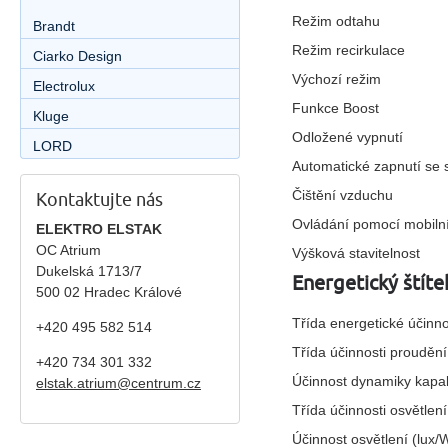
Režim odtahu
Brandt
Režim recirkulace
Ciarko Design
Výchozí režim
Electrolux
Funkce Boost
Kluge
Odložené vypnutí
LORD
Automatické zapnutí se
Čištění vzduchu
Kontaktujte nás
Ovládání pomocí mobiln
ELEKTRO ELSTAK
OC Atrium
Výšková stavitelnost
Dukelská 1713/7
Energetický štíte
500 02 Hradec Králové
Třída energetické účinno
+420 495 582 514
Třída účinnosti proudění
+420
734 301 332
Účinnost dynamiky kapal
elstak.atrium@centrum.cz
Třída účinnosti osvětlení
Účinnost osvětlení (lux/