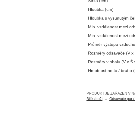
Šířka (cm)
Hloubka (cm)
Hloubka s vysunutým če
Min. vzdálenost mezi od
Min. vzdálenost mezi o
Průměr výstupu vzduchu
Rozměry odsavače (V x 
Rozměry v obalu (V x Š 
Hmotnost netto / brutto 
PRODUKT JE ZAŘAZEN V N
→
Bílé zboží
Odsavače par / 