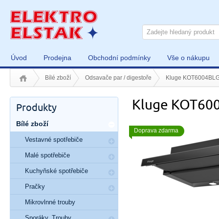
Úvod
Prodejna
Obchodní podmínky
Vše o nákupu
Bílé zboží
Odsavače par / digestoře
Kluge KOT6004BL
Kluge KOT60
Produkty
Bílé zboží
Doprava zdarma
Vestavné spotřebiče
Malé spotřebiče
Kuchyňské spotřebiče
Pračky
Mikrovlnné trouby
Sporáky, Trouby