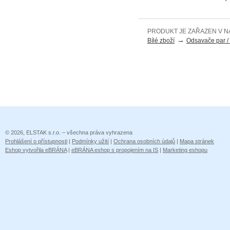
PRODUKT JE ZAŘAZEN V N
→
Bílé zboží
Odsavače par / 
© 2026, ELSTAK s.r.o. – všechna práva vyhrazena
Prohlášení o přístupnosti
|
Podmínky užití
|
Ochrana osobních údajů
|
Mapa stránek
Eshop vytvořila eBRÁNA
|
eBRÁNA eshop s propojením na IS
|
Marketing eshopu