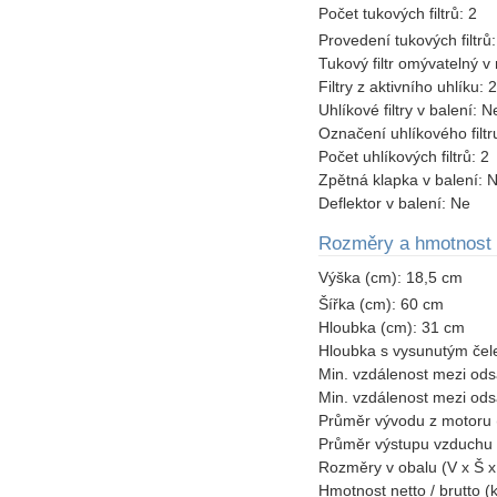
Počet tukových filtrů:
2
Provedení tukových filtrů
Tukový filtr omývatelný 
Filtry z aktivního uhlíku:
2
Uhlíkové filtry v balení:
N
Označení uhlíkového filtr
Počet uhlíkových filtrů:
2
Zpětná klapka v balení:
N
Deflektor v balení:
Ne
Rozměry a hmotnost
Výška (cm):
18,5 cm
Šířka (cm):
60 cm
Hloubka (cm):
31 cm
Hloubka s vysunutým če
Min. vzdálenost mezi od
Min. vzdálenost mezi od
Průměr vývodu z motoru
Průměr výstupu vzduchu
Rozměry v obalu (V x Š 
Hmotnost netto / brutto (