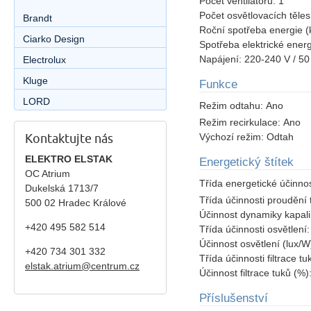
Počet ventilátorů:
1
Počet osvětlovacích těle
Brandt
Roční spotřeba energie 
Ciarko Design
Spotřeba elektrické ener
Napájení:
220-240 V / 50
Electrolux
Kluge
Funkce
LORD
Režim odtahu:
Ano
Režim recirkulace:
Ano
Kontaktujte nás
Výchozí režim:
Odtah
ELEKTRO ELSTAK
Energetický štítek
OC Atrium
Třída energetické účinnos
Dukelská 1713/7
Třída účinnosti proudění 
500 02 Hradec Králové
Účinnost dynamiky kapal
+420 495 582 514
Třída účinnosti osvětlení
Účinnost osvětlení (lux/W
+420
734 301 332
Třída účinnosti filtrace t
elstak.atrium@centrum.cz
Účinnost filtrace tuků (%)
Příslušenství