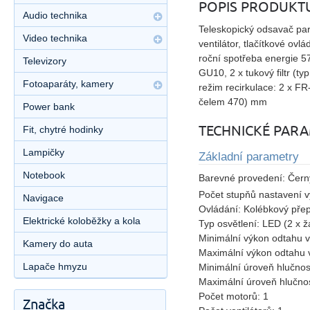
POPIS PRODUKT
Audio technika
Teleskopický odsavač par
Video technika
ventilátor, tlačítkové ov
roční spotřeba energie 57
Televizory
GU10, 2 x tukový filtr (ty
Fotoaparáty, kamery
režim recirkulace: 2 x F
čelem 470) mm
Power bank
TECHNICKÉ PAR
Fit, chytré hodinky
Lampičky
Základní parametry
Notebook
Barevné provedení:
Čern
Počet stupňů nastavení 
Navigace
Ovládání:
Kolébkový pře
Elektrické koloběžky a kola
Typ osvětlení:
LED (2 x 
Minimální výkon odtahu 
Kamery do auta
Maximální výkon odtahu 
Lapače hmyzu
Minimální úroveň hlučnos
Maximální úroveň hlučnos
Počet motorů:
1
Značka