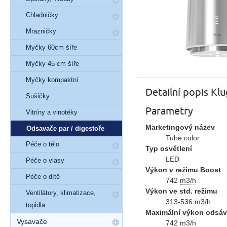
Chladničky
Mrazničky
Myčky 60cm šíře
Myčky 45 cm šíře
Myčky kompaktní
Detailní popis Kl
Sušičky
Parametry
Vitríny a vinotéky
Marketingový název
Odsavače par / digestoře
Tube color
Péče o tělo
Typ osvětlení
LED
Péče o vlasy
Výkon v režimu Boost
Péče o dítě
742
m3/h
Výkon ve std. režimu
Ventilátory, klimatizace,
313-536
m3/h
topidla
Maximální výkon odsáv
Vysavače
742
m3/h