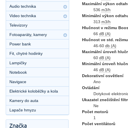
Maximální výkon odtah
Audio technika
536
m3/h
Minimální výkon odtah
Video technika
313
m3/h
Televizory
Hlučnost v režimu Boos
66
dB (A)
Fotoaparáty, kamery
Hlučnost ve std. režimu
Power bank
46-60
db (A)
Maximální úroveň hlučn
Fit, chytré hodinky
60
dB (A)
Lampičky
Minimální úroveň hlučn
46
dB (A)
Notebook
Dekorativní osvětlení
Ano
Navigace
Ovládání
Elektrické koloběžky a kola
Dotykové elektroni
Ukazatel znečištění filt
Kamery do auta
Ne
Lapače hmyzu
Počet motorů
1
Počet ventilátorů
Značka