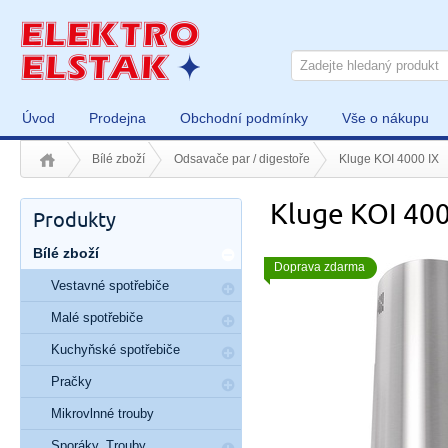
Úvod
Prodejna
Obchodní podmínky
Vše o nákupu
Bílé zboží
Odsavače par / digestoře
Kluge KOI 4000 IX
Kluge KOI 400
Produkty
Bílé zboží
Doprava zdarma
Vestavné spotřebiče
Malé spotřebiče
Kuchyňské spotřebiče
Pračky
Mikrovlnné trouby
Sporáky, Trouby