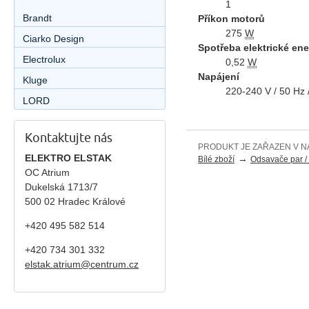
1
Brandt
Příkon motorů
275
W
Ciarko Design
Spotřeba elektrické ene
Electrolux
0,52
W
Napájení
Kluge
220-240 V / 50 Hz 
LORD
Kontaktujte nás
PRODUKT JE ZAŘAZEN V N
ELEKTRO ELSTAK
→
Bílé zboží
Odsavače par / 
OC Atrium
Dukelská 1713/7
500 02 Hradec Králové
+420 495 582 514
+420
734 301 332
elstak.atrium@centrum.cz