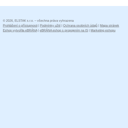
© 2026, ELSTAK s.r.o. – všechna práva vyhrazena
Prohlášení o přístupnosti
|
Podmínky užití
|
Ochrana osobních údajů
|
Mapa stránek
Eshop vytvořila eBRÁNA
|
eBRÁNA eshop s propojením na IS
|
Marketing eshopu