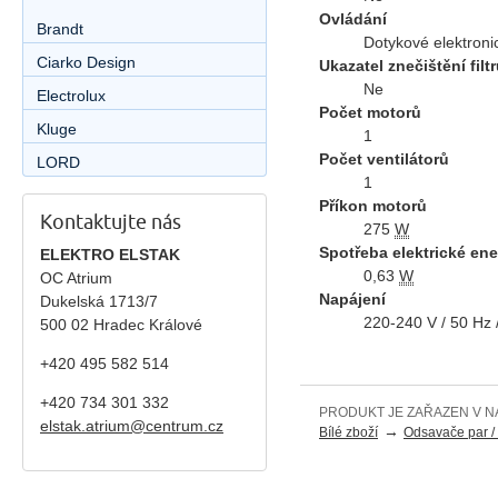
Ovládání
Brandt
Dotykové elektroni
Ciarko Design
Ukazatel znečištění filt
Ne
Electrolux
Počet motorů
Kluge
1
Počet ventilátorů
LORD
1
Příkon motorů
Kontaktujte nás
275
W
Spotřeba elektrické ene
ELEKTRO ELSTAK
0,63
W
OC Atrium
Napájení
Dukelská 1713/7
220-240 V / 50 Hz 
500 02 Hradec Králové
+420 495 582 514
+420
734 301 332
PRODUKT JE ZAŘAZEN V N
elstak.atrium@centrum.cz
→
Bílé zboží
Odsavače par / 