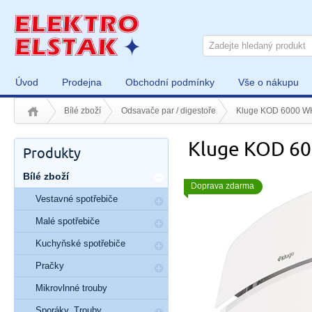
Úvod
Prodejna
Obchodní podmínky
Vše o nákupu
Bílé zboží
Odsavače par / digestoře
Kluge KOD 6000 
Kluge KOD 6
Produkty
Bílé zboží
Doprava zdarma
Vestavné spotřebiče
Malé spotřebiče
Kuchyňské spotřebiče
Pračky
Mikrovlnné trouby
Sporáky, Trouby