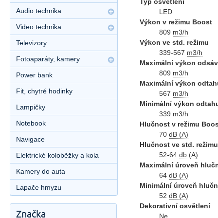
Typ osvětlení
Audio technika
LED
Výkon v režimu Boost
Video technika
809
m3/h
Výkon ve std. režimu
Televizory
339-567
m3/h
Fotoaparáty, kamery
Maximální výkon odsáv
809
m3/h
Power bank
Maximální výkon odtah
Fit, chytré hodinky
567
m3/h
Minimální výkon odtah
Lampičky
339
m3/h
Notebook
Hlučnost v režimu Boos
70
dB (A)
Navigace
Hlučnost ve std. režimu
52-64
db (A)
Elektrické koloběžky a kola
Maximální úroveň hlučn
Kamery do auta
64
dB (A)
Minimální úroveň hlučn
Lapače hmyzu
52
dB (A)
Dekorativní osvětlení
Značka
Ne