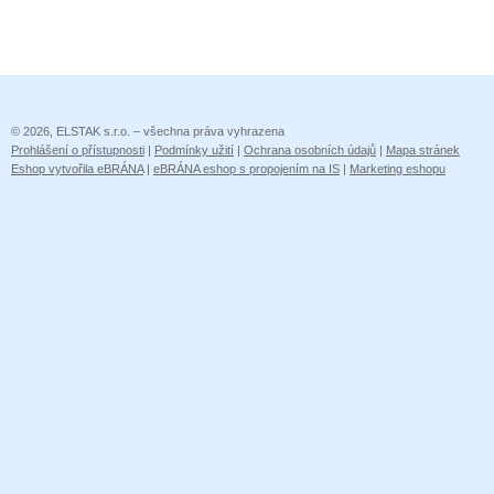
© 2026, ELSTAK s.r.o. – všechna práva vyhrazena
Prohlášení o přístupnosti
|
Podmínky užití
|
Ochrana osobních údajů
|
Mapa stránek
Eshop vytvořila eBRÁNA
|
eBRÁNA eshop s propojením na IS
|
Marketing eshopu