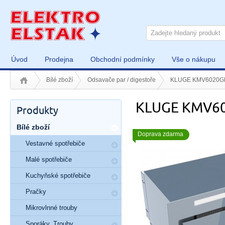
Úvod
Prodejna
Obchodní podmínky
Vše o nákupu
Bílé zboží
Odsavače par / digestoře
KLUGE KMV6020
KLUGE KMV6
Produkty
Bílé zboží
Doprava zdarma
Vestavné spotřebiče
Malé spotřebiče
Kuchyňské spotřebiče
Pračky
Mikrovlnné trouby
Sporáky, Trouby