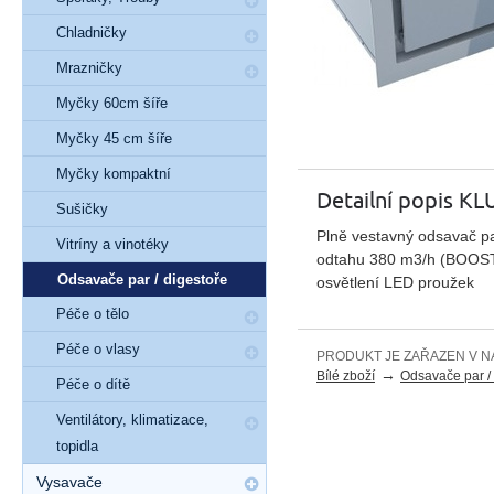
Chladničky
Mrazničky
Myčky 60cm šíře
Myčky 45 cm šíře
Myčky kompaktní
Detailní popis 
Sušičky
Plně vestavný odsavač pa
Vitríny a vinotéky
odtahu 380 m3/h (BOOST:
Odsavače par / digestoře
osvětlení LED proužek
Péče o tělo
Péče o vlasy
PRODUKT JE ZAŘAZEN V N
→
Bílé zboží
Odsavače par / 
Péče o dítě
Ventilátory, klimatizace,
topidla
Vysavače