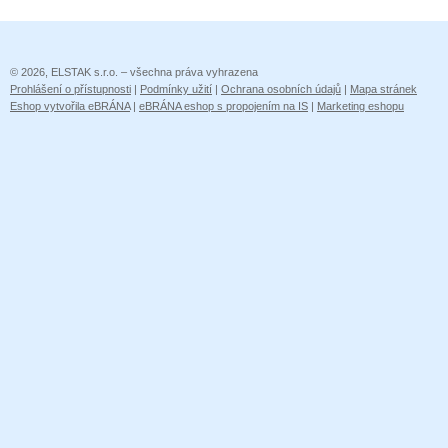
© 2026, ELSTAK s.r.o. – všechna práva vyhrazena
Prohlášení o přístupnosti
|
Podmínky užití
|
Ochrana osobních údajů
|
Mapa stránek
Eshop vytvořila eBRÁNA
|
eBRÁNA eshop s propojením na IS
|
Marketing eshopu