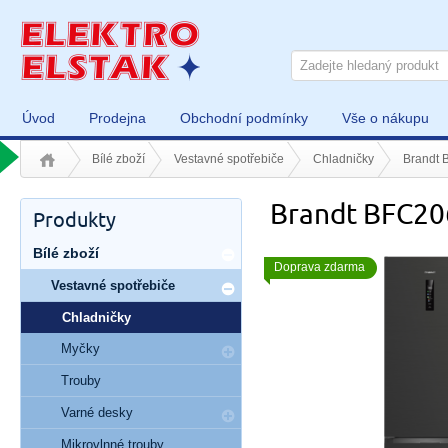
Úvod
Prodejna
Obchodní podmínky
Vše o nákupu
Bílé zboží
Vestavné spotřebiče
Chladničky
Brandt
Brandt BFC2
Produkty
Bílé zboží
Doprava zdarma
Vestavné spotřebiče
Chladničky
Myčky
Trouby
Varné desky
Mikrovlnné trouby