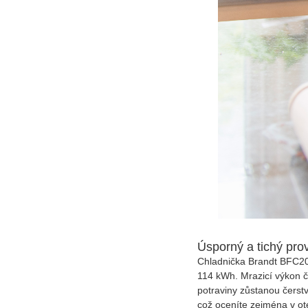
Úsporný a tichý pro
Chladnička Brandt BFC20
114 kWh. Mrazicí výkon č
potraviny zůstanou čerstv
což oceníte zejména v ot