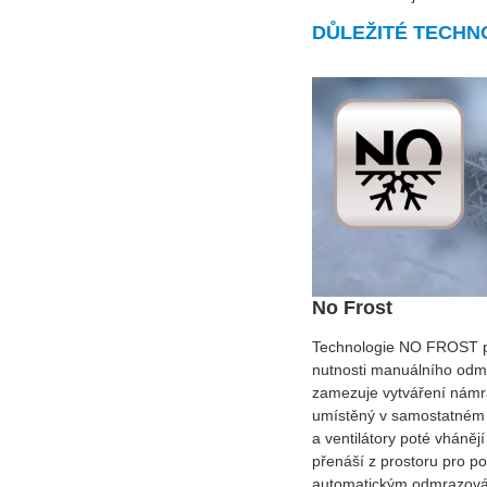
DŮLEŽITÉ TECHN
No Frost
Technologie NO FROST při
nutnosti manuálního odmr
zamezuje vytváření námra
umístěný v samostatném p
a ventilátory poté vháněj
přenáší z prostoru pro p
automatickým odmrazová