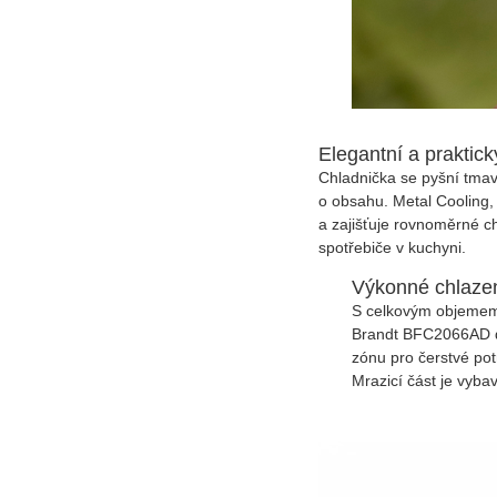
Elegantní a praktick
Chladnička se pyšní tmav
o obsahu. Metal Cooling, 
a zajišťuje rovnoměrné ch
spotřebiče v kuchyni.
Výkonné chlazen
S celkovým objemem 40
Brandt BFC2066AD do
zónu pro čerstvé pot
Mrazicí část je vyba