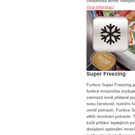
chladnička téměř neslyšn
Více informací
Super Freezing
Funkce Super Freezing je
funkce mraznička zvyšuje
zamrazit nově přidané potr
svou čerstvost, nutriční 
uvnitř potravin. Funkce S
větší množství potravin. T
kvůli přidání teplejších p
dosažení optimální mrazí