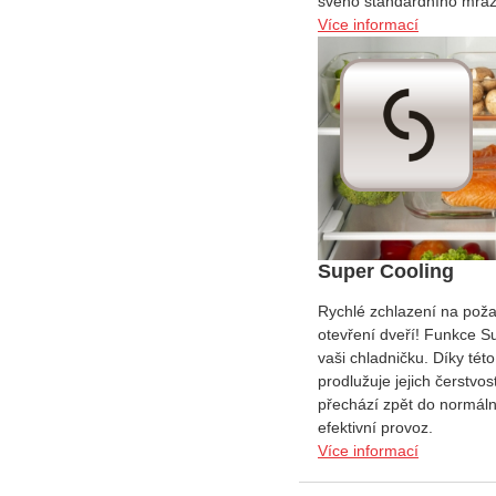
svého standardního mrazí
Více informací
Super Cooling
Rychlé zchlazení na poža
otevření dveří! Funkce S
vaši chladničku. Díky tét
prodlužuje jejich čerstv
přechází zpět do normáln
efektivní provoz.
Více informací