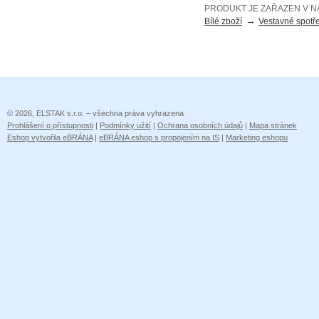
PRODUKT JE ZAŘAZEN V N
→
Bílé zboží
Vestavné spotř
© 2026, ELSTAK s.r.o. – všechna práva vyhrazena
Prohlášení o přístupnosti
|
Podmínky užití
|
Ochrana osobních údajů
|
Mapa stránek
Eshop vytvořila eBRÁNA
|
eBRÁNA eshop s propojením na IS
|
Marketing eshopu