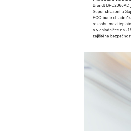
Brandt BFC2066AD je
Super chlazení a Sup
ECO bude chladnička
rozsahu mezi teplot
a v chladničce na -
zajištěna bezpečnost 