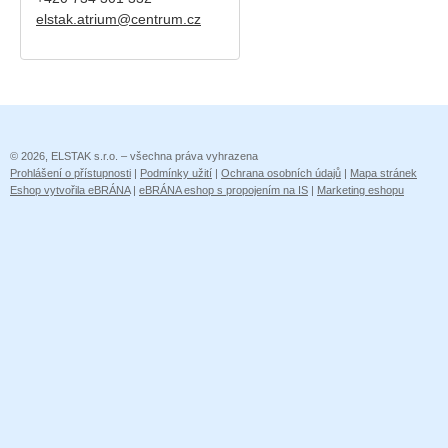
elstak.atrium@centrum.cz
© 2026, ELSTAK s.r.o. – všechna práva vyhrazena
Prohlášení o přístupnosti
|
Podmínky užití
|
Ochrana osobních údajů
|
Mapa stránek
Eshop vytvořila eBRÁNA
|
eBRÁNA eshop s propojením na IS
|
Marketing eshopu