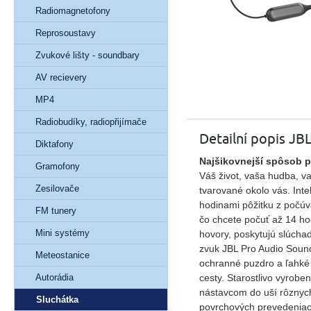
Radiomagnetofony
Reprosoustavy
Zvukové lišty - soundbary
AV recievery
MP4
Radiobudíky, radiopřijímače
Detailní popis JB
Diktafony
Najšikovnejší spôsob 
Gramofony
Váš život, vaša hudba, v
Zesilovače
tvarované okolo vás. Int
hodinami pôžitku z počúva
FM tunery
čo chcete počuť až 14 ho
Mini systémy
hovory, poskytujú slúcha
zvuk JBL Pro Audio Soun
Meteostanice
ochranné puzdro a ľahké 
cesty. Starostlivo vyrob
Autorádia
nástavcom do uší rôznych 
Sluchátka
povrchových prevedeniach