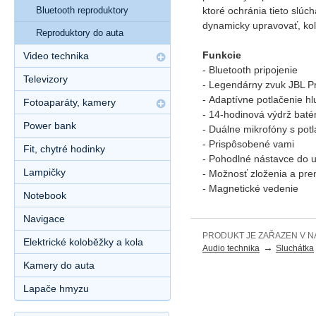
ktoré ochránia tieto slúc
Bluetooth reproduktory
dynamicky upravovať, koľ
Reproduktory do auta
Funkcie
Video technika
- Bluetooth pripojenie
Televizory
- Legendárny zvuk JBL P
- Adaptívne potlačenie hl
Fotoaparáty, kamery
- 14-hodinová výdrž batér
Power bank
- Duálne mikrofóny s pot
- Prispôsobené vami
Fit, chytré hodinky
- Pohodlné nástavce do u
Lampičky
- Možnosť zloženia a pre
- Magnetické vedenie
Notebook
Navigace
PRODUKT JE ZAŘAZEN V N
Elektrické koloběžky a kola
→
Audio technika
Sluchátka
Kamery do auta
Lapače hmyzu