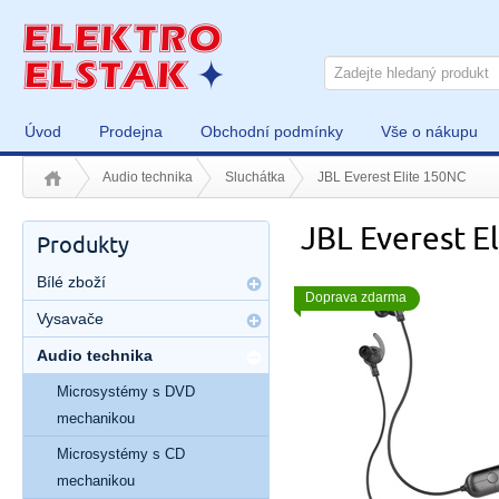
Úvod
Prodejna
Obchodní podmínky
Vše o nákupu
Audio technika
Sluchátka
JBL Everest Elite 150NC
JBL Everest E
Produkty
Bílé zboží
Doprava zdarma
Vysavače
Audio technika
Microsystémy s DVD
mechanikou
Microsystémy s CD
mechanikou