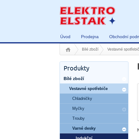
Úvod
Prodejna
Obchodní pod
Bílé zboží
Vestavné spotřebi
Produkty
Bílé zboží
Vestavné spotřebiče
Chladničky
Myčky
Trouby
Varné desky
Indukční