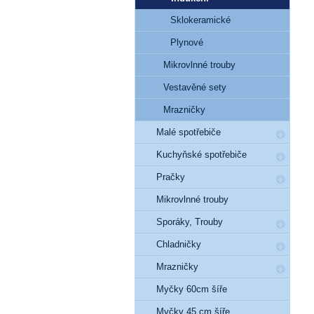
Sklokeramické
Plynové
Mikrovlnné trouby
Vestavěné sety
Mrazničky
Malé spotřebiče
Kuchyňské spotřebiče
Pračky
Mikrovlnné trouby
Sporáky, Trouby
Chladničky
Mrazničky
Myčky 60cm šíře
Myčky 45 cm šíře