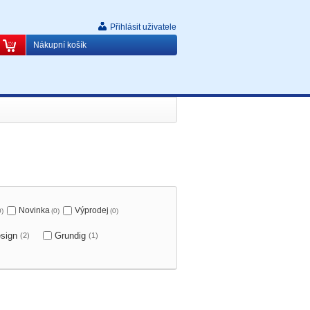
Přihlásit uživatele
Nákupní košík
Novinka
Výprodej
0)
(0)
(0)
esign
Grundig
(2)
(1)