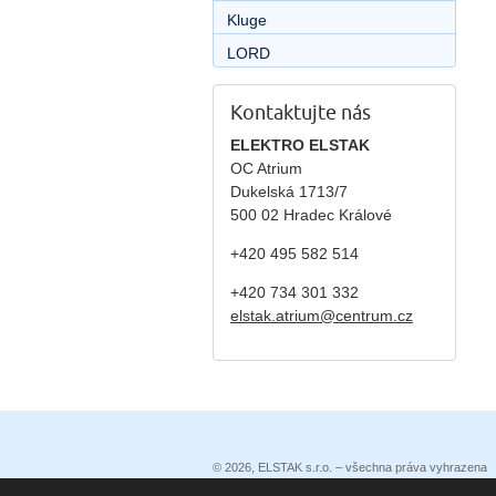
Kluge
LORD
Kontaktujte nás
ELEKTRO ELSTAK
OC Atrium
Dukelská 1713/7
500 02 Hradec Králové
+420 495 582 514
+420
734 301 332
elstak.atrium@centrum.cz
© 2026, ELSTAK s.r.o. – všechna práva vyhrazena
Prohlášení o přístupnosti
|
Podmínky užití
|
Ochrana 