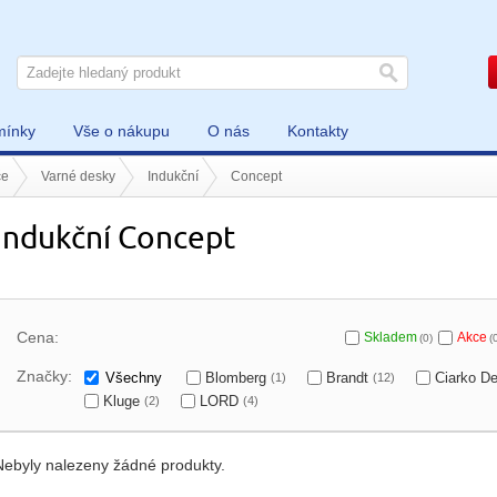
mínky
Vše o nákupu
O nás
Kontakty
če
Varné desky
Indukční
Concept
Indukční Concept
Cena:
Skladem
Akce
(0)
(
Značky:
Všechny
Blomberg
Brandt
Ciarko D
(1)
(12)
Kluge
LORD
(2)
(4)
Nebyly nalezeny žádné produkty.