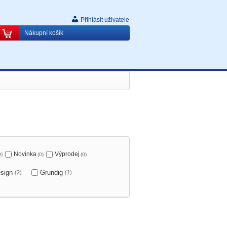
Přihlásit uživatele
Nákupní košík
Novinka
Výprodej
0)
(0)
(0)
esign
Grundig
(2)
(1)