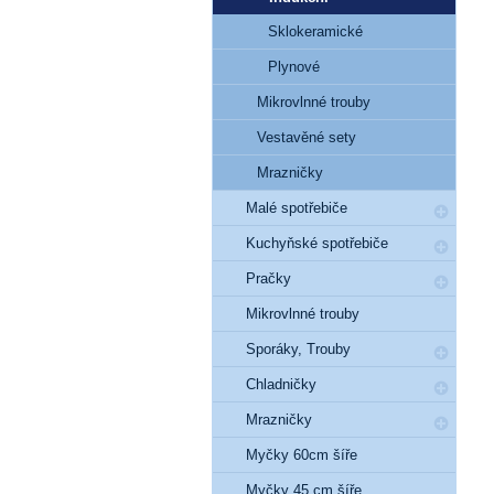
Sklokeramické
Plynové
Mikrovlnné trouby
Vestavěné sety
Mrazničky
Malé spotřebiče
Kuchyňské spotřebiče
Pračky
Mikrovlnné trouby
Sporáky, Trouby
Chladničky
Mrazničky
Myčky 60cm šíře
Myčky 45 cm šíře