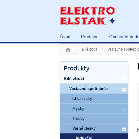
Úvod
Prodejna
Obchodní pod
Bílé zboží
Vestavné spotřebi
Produkty
Bílé zboží
Vestavné spotřebiče
Chladničky
Myčky
Trouby
Varné desky
Indukční