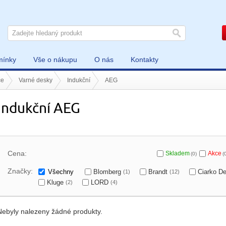
mínky
Vše o nákupu
O nás
Kontakty
če
Varné desky
Indukční
AEG
Indukční AEG
Cena:
Skladem
Akce
(0)
(
Značky:
Všechny
Blomberg
Brandt
Ciarko D
(1)
(12)
Kluge
LORD
(2)
(4)
Nebyly nalezeny žádné produkty.