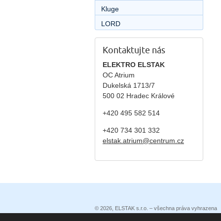
Kluge
LORD
Kontaktujte nás
ELEKTRO ELSTAK
OC Atrium
Dukelská 1713/7
500 02 Hradec Králové
+420 495 582 514
+420
734 301 332
elstak.atrium@centrum.cz
© 2026, ELSTAK s.r.o. – všechna práva vyhrazena
Prohlášení o přístupnosti
|
Podmínky užití
|
Ochrana 