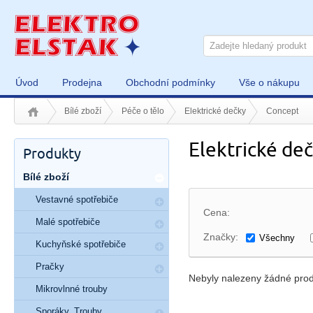
Úvod
Prodejna
Obchodní podmínky
Vše o nákupu
Bílé zboží
Péče o tělo
Elektrické dečky
Concept
Elektrické de
Produkty
Bílé zboží
Vestavné spotřebiče
Cena:
Malé spotřebiče
Značky:
Všechny
Kuchyňské spotřebiče
Pračky
Nebyly nalezeny žádné prod
Mikrovlnné trouby
Sporáky, Trouby