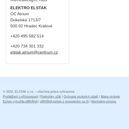
ELEKTRO ELSTAK
OC Atrium
Dukelská 1713/7
500 02 Hradec Králové
+420 495 582 514
+420
734 301 332
elstak.atrium@centrum.cz
© 2026, ELSTAK s.r.o. – všechna práva vyhrazena
Prohlášení o přístupnosti
|
Podmínky užití
|
Ochrana osobních údajů
|
Mapa stránek
Eshop vytvořila eBRÁNA
|
eBRÁNA eshop s propojením na IS
|
Marketing eshopu