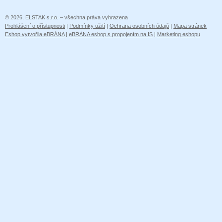
© 2026, ELSTAK s.r.o. – všechna práva vyhrazena
Prohlášení o přístupnosti
|
Podmínky užití
|
Ochrana osobních údajů
|
Mapa stránek
Eshop vytvořila eBRÁNA
|
eBRÁNA eshop s propojením na IS
|
Marketing eshopu