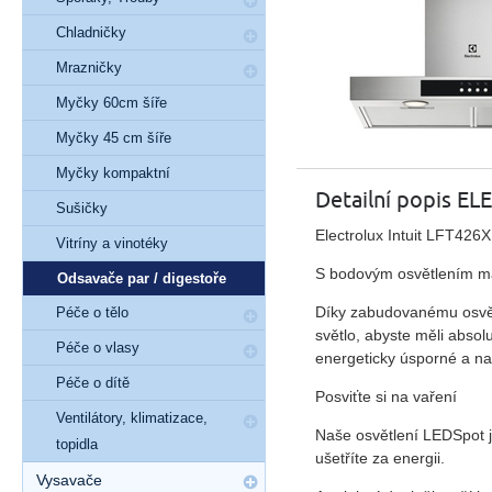
Chladničky
Mrazničky
Myčky 60cm šíře
Myčky 45 cm šíře
Myčky kompaktní
Detailní popis E
Sušičky
Electrolux Intuit LFT42
Vitríny a vinotéky
S bodovým osvětlením má
Odsavače par / digestoře
Díky zabudovanému osvět
Péče o tělo
světlo, abyste měli absol
Péče o vlasy
energeticky úsporné a na
Péče o dítě
Posviťte si na vaření
Ventilátory, klimatizace,
Naše osvětlení LEDSpot je
topidla
ušetříte za energii.
Vysavače