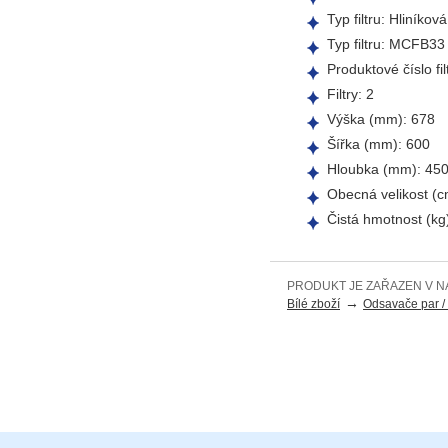
Typ filtru: Hliníkov
Typ filtru: MCFB33
Produktové číslo fi
Filtry: 2
Výška (mm): 678
Šířka (mm): 600
Hloubka (mm): 45
Obecná velikost (c
Čistá hmotnost (kg
PRODUKT JE ZAŘAZEN V N
→
Bílé zboží
Odsavače par / 