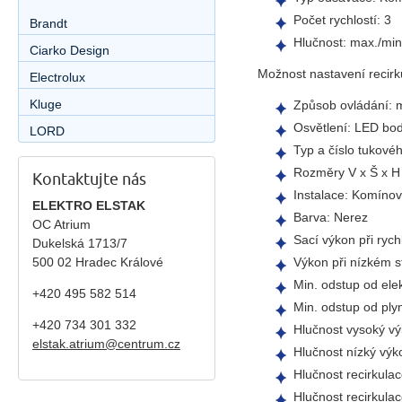
Počet rychlostí: 3
Brandt
Hlučnost: max./min
Ciarko Design
Možnost nastavení recir
Electrolux
Kluge
Způsob ovládání: m
Osvětlení: LED bo
LORD
Typ a číslo tukového
Rozměry V x Š x H
Kontaktujte nás
Instalace: Komíno
ELEKTRO ELSTAK
Barva: Nerez
OC Atrium
Sací výkon při ryc
Dukelská 1713/7
Výkon při nízkém s
500 02 Hradec Králové
Min. odstup od ele
+420 495 582 514
Min. odstup od ply
+420
734 301 332
Hlučnost vysoký vý
elstak.atrium@centrum.cz
Hlučnost nízký výk
Hlučnost recirkula
Hlučnost recirkulac