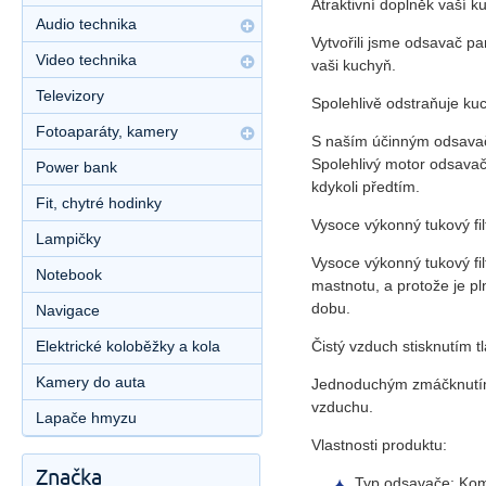
Atraktivní doplněk vaší 
Audio technika
Vytvořili jsme odsavač p
Video technika
vaši kuchyň.
Televizory
Spolehlivě odstraňuje ku
Fotoaparáty, kamery
S naším účinným odsavače
Spolehlivý motor odsavač
Power bank
kdykoli předtím.
Fit, chytré hodinky
Vysoce výkonný tukový fil
Lampičky
Vysoce výkonný tukový fi
Notebook
mastnotu, a protože je pl
dobu.
Navigace
Čistý vzduch stisknutím tl
Elektrické koloběžky a kola
Kamery do auta
Jednoduchým zmáčknutím t
vzduchu.
Lapače hmyzu
Vlastnosti produktu:
Značka
Typ odsavače: Kom