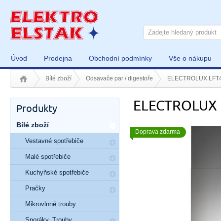
Úvod
Prodejna
Obchodní podmínky
Vše o nákupu
Bílé zboží
Odsavače par / digestoře
ELECTROLUX LFT
ELECTROLUX 
Produkty
Bílé zboží
Doprava zdarma
Vestavné spotřebiče
Malé spotřebiče
Kuchyňské spotřebiče
Pračky
Mikrovlnné trouby
Sporáky, Trouby