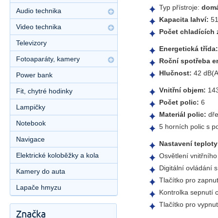
Typ přístroje:
domá
Audio technika
Kapacita lahví:
5
Video technika
Počet chladících 
Televizory
Energetická třída
Fotoaparáty, kamery
Roční spotřeba e
Hlučnost:
42 dB(A
Power bank
Vnitřní objem:
143
Fit, chytré hodinky
Počet polic:
6
Lampičky
Materiál polic:
dře
Notebook
5 horních polic s 
Navigace
Nastavení teploty
Elektrické koloběžky a kola
Osvětlení vnitřníh
Digitální ovládání 
Kamery do auta
Tlačítko pro zapnut
Lapače hmyzu
Kontrolka sepnutí 
Tlačítko pro vypnut
Značka