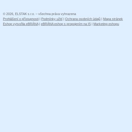
© 2026, ELSTAK s.r.o. – všechna práva vyhrazena
Prohlášení o přístupnosti
|
Podmínky užití
|
Ochrana osobních údajů
|
Mapa stránek
Eshop vytvořila eBRÁNA
|
eBRÁNA eshop s propojením na IS
|
Marketing eshopu