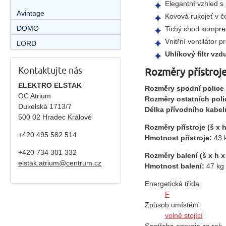
Elegantní vzhled s
Avintage
Kovová rukojeť v č
DOMO
Tichý chod kompres
Vnitřní ventilátor p
LORD
Uhlíkový filtr vz
Kontaktujte nás
Rozměry přístroje
ELEKTRO ELSTAK
Rozměry spodní police (
OC Atrium
Rozměry ostatních polic
Dukelská 1713/7
Délka přívodního kabel
500 02 Hradec Králové
Rozměry přístroje (š x h
+420 495 582 514
Hmotnost přístroje:
43 
+420
734 301 332
Rozměry balení (š x h x
elstak.atrium@centrum.cz
Hmotnost balení:
47 kg
Energetická třída
F
Způsob umístění
volně stojící
Spotřeba energie za rok