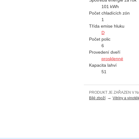
101 kWh
Počet chladících zón
1
Třída emise hluku
D
Počet polic
6
Provedení dveří
prosklenné
Kapacita lahví
51
PRODUKT JE ZAŘAZEN V N
→
Bílé zboží
Vitríny a vinoté