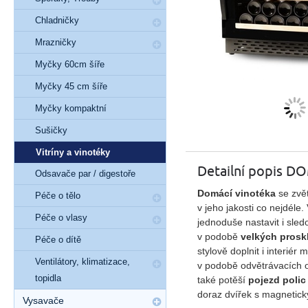
Chladničky
Mrazničky
Myčky 60cm šíře
Myčky 45 cm šíře
Myčky kompaktní
Sušičky
Vitríny a vinotéky
Detailní popis
Odsavače par / digestoře
Domácí vinotéka
se zvě
Péče o tělo
v jeho jakosti co nejdéle
Péče o vlasy
jednoduše nastavit i sled
v podobě
velkých prosk
Péče o dítě
stylově doplnit i interié
Ventilátory, klimatizace,
v podobě odvětrávacích ot
topidla
také potěší
pojezd polic
doraz dvířek s magneti
Vysavače