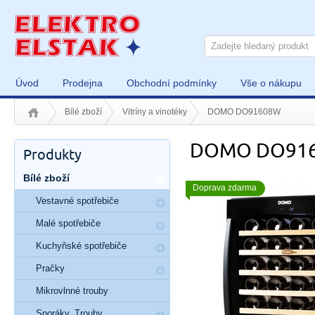
Úvod
Prodejna
Obchodní podmínky
Vše o nákupu
Bílé zboží
Vitríny a vinotéky
DOMO DO91608W
DOMO DO91
Produkty
Bílé zboží
Doprava zdarma
Vestavné spotřebiče
Malé spotřebiče
Kuchyňské spotřebiče
Pračky
Mikrovlnné trouby
Sporáky, Trouby