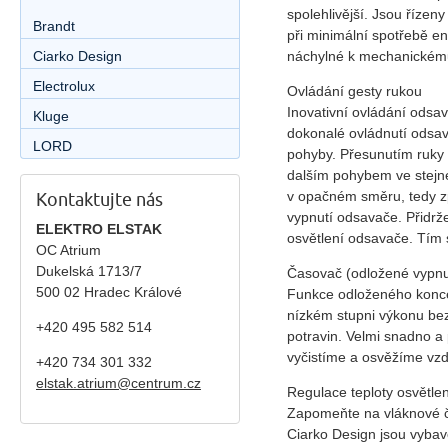
spolehlivější. Jsou řízeny
Brandt
při minimální spotřebě e
Ciarko Design
náchylné k mechanickému 
Electrolux
Ovládání gesty rukou
Inovativní ovládání odsa
Kluge
dokonalé ovládnutí odsav
LORD
pohyby. Přesunutím ruky 
dalším pohybem ve stej
v opačném směru, tedy zp
Kontaktujte nás
vypnutí odsavače. Přidr
ELEKTRO ELSTAK
osvětlení odsavače. Tím 
OC Atrium
Dukelská 1713/7
Časovač (odložené vypnu
500 02 Hradec Králové
Funkce odloženého konce 
nízkém stupni výkonu be
+420 495 582 514
potravin. Velmi snadno a
vyčistíme a osvěžíme vzd
+420
734 301 332
elstak.atrium@centrum.cz
Regulace teploty osvětlen
Zapomeňte na vláknové č
Ciarko Design jsou vyba