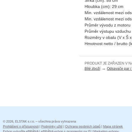
Šířka (cm):
55 cm
Hloubka (cm):
29 cm
Min. vzdálenost mezi od
Min. vzdálenost mezi od
Průměr vývodu z motoru
Průměr výstupu vzduchu
Rozměry v obalu (V x Š 
Hmotnost netto / brutto (
PRODUKT JE ZAŘAZEN V N
→
Bílé zboží
Odsavače par / 
© 2026, ELSTAK s.r.o. – všechna práva vyhrazena
Prohlášení o přístupnosti
|
Podmínky užití
|
Ochrana osobních údajů
|
Mapa stránek
Eshop vytvořila eBRÁNA
|
eBRÁNA eshop s propojením na IS
|
Marketing eshopu