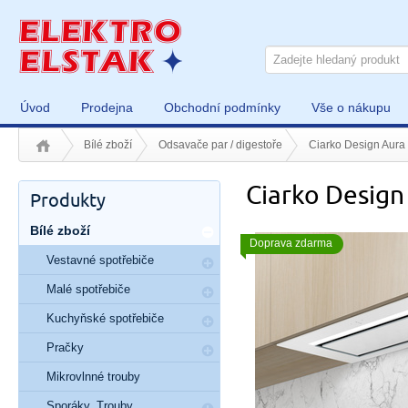
Úvod
Prodejna
Obchodní podmínky
Vše o nákupu
Bílé zboží
Odsavače par / digestoře
Ciarko Design Aura
Ciarko Design
Produkty
Bílé zboží
Doprava zdarma
Vestavné spotřebiče
Malé spotřebiče
Kuchyňské spotřebiče
Pračky
Mikrovlnné trouby
Sporáky, Trouby