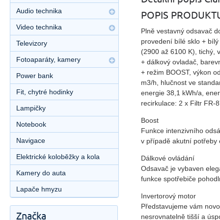
Audio technika
POPIS PRODUKT
Video technika
Plně vestavný odsavač d
provedení bílé sklo + bíl
Televizory
(2900 až 6100 K), tichý, 
Fotoaparáty, kamery
+ dálkový ovladač, barev
+ režim BOOST, výkon od
Power bank
m3/h, hlučnost ve standa
Fit, chytré hodinky
energie 38,1 kWh/a, energe
recirkulace: 2 x Filtr F
Lampičky
Boost
Notebook
Funkce intenzivního ods
Navigace
v případě akutní potřeby 
Elektrické koloběžky a kola
Dálkové ovládání
Odsavač je vybaven eleg
Kamery do auta
funkce spotřebiče pohodl
Lapače hmyzu
Invertorový motor
Představujeme vám novou 
Značka
nesrovnatelně tišší a ús