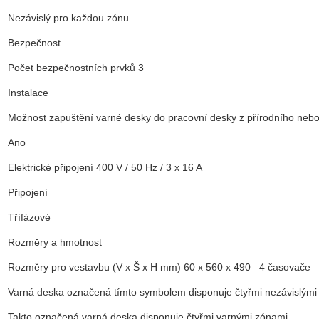
Nezávislý pro každou zónu
Bezpečnost
Počet bezpečnostních prvků 3
Instalace
Možnost zapuštění varné desky do pracovní desky z přírodního ne
Ano
Elektrické připojení 400 V / 50 Hz / 3 x 16 A
Připojení
Třífázové
Rozměry a hmotnost
Rozměry pro vestavbu (V x Š x H mm) 60 x 560 x 490 4 časovače
Varná deska označená tímto symbolem disponuje čtyřmi nezávislými 
Takto označená varná deska disponuje čtyřmi varnými zónami.