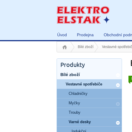
Úvod
Prodejna
Obchodní pod
Bílé zboží
Vestavné spotřebi
Produkty
Bílé zboží
Vestavné spotřebiče
Chladničky
Myčky
Trouby
Varné desky
Indukční