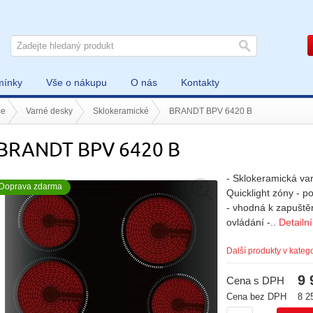
mínky
Vše o nákupu
O nás
Kontakty
če
Varné desky
Sklokeramické
BRANDT BPV 6420 B
BRANDT BPV 6420 B
- Sklokeramická va
Doprava zdarma
Quicklight zóny - p
- vhodná k zapuště
ovládání -..
Detailn
Další produkty v katego
9 
Cena s DPH
Cena bez DPH
8 2