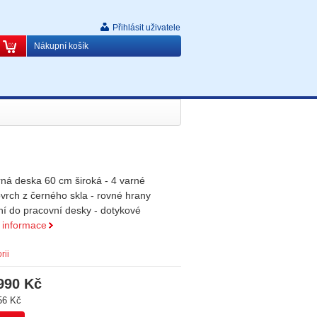
Přihlásit uživatele
Nákupní košík
rná deska 60 cm široká - 4 varné
ovrch z černého skla - rovné hrany
ní do pracovní desky - dotykové
í informace
rii
990 Kč
56 Kč