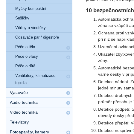
Myčky kompaktní
10 bezpečnostních
Sušičky
Automatická ochran
zóna se vzápětí au
Vitríny a vinotéky
Ochrana proti vzníc
Odsavače par / digestoře
při níž se napříkla
Uzamčení ovládacíh
Péče o tělo
Ukazatel zbytkovéh
Péče o vlasy
zóny.
Péče o dítě
Automatické bezpeč
varné desky v příp
Ventilátory, klimatizace,
Detekce nádobí: Z
topidla
jedné minuty sama
Vysavače
Detekce drobných 
průměr přesahuje 
Audio technika
Detekce podpětí: S
Video technika
obvody desky pře
Televizory
Detekce přepětí: V
Detekce nesprávnéh
Fotoaparáty, kamery