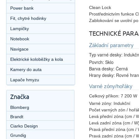
Clean Lock
Power bank
Prostřednictvím funkce C
Fit, chytré hodinky
Zablokování se uvolní po
Lampičky
TECHNICKÉ PAR
Notebook
Základní parametry
Navigace
Typ varné desky:
Indukčn
Elektrické koloběžky a kola
Povrch:
Sklo
Barva desky:
Černá
Kamery do auta
Hrany desky:
Rovné hran
Lapače hmyzu
Varné zóny/hořáky
Značka
Celkový příkon:
7 200 W
Varné zóny:
Indukční
Blomberg
Počet varných zón / hořá
Levá přední zóna (cm / 
Brandt
Levá zadní zóna (cm / W
Ciarko Design
Pravá přední zóna (cm /
Grundig
Pravá zadní zóna (cm / 