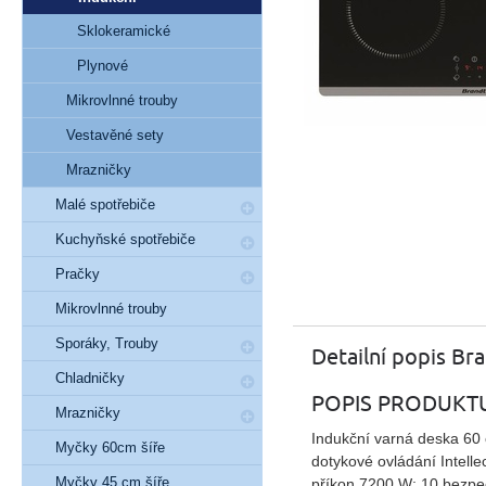
Sklokeramické
Plynové
Mikrovlnné trouby
Vestavěné sety
Mrazničky
Malé spotřebiče
Kuchyňské spotřebiče
Pračky
Mikrovlnné trouby
Sporáky, Trouby
Detailní popis Br
Chladničky
POPIS PRODUKT
Mrazničky
Indukční varná deska 60 
Myčky 60cm šíře
dotykové ovládání Intelle
Myčky 45 cm šíře
příkon 7200 W; 10 bezpe