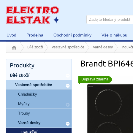
Úvod
Prodejna
Obchodní podmínky
Vše o nákupu
Bílé zboží
Vestavné spotřebiče
Varné desky
Indukč
Brandt BPI64
Produkty
Bílé zboží
Doprava zdarma
Vestavné spotřebiče
Chladničky
Myčky
Trouby
Varné desky
Indukční