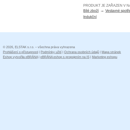
PRODUKT JE ZAŘAZEN V N
→
Bílé zboží
Vestavné spotř
Indukční
© 2026, ELSTAK s.r.o. – všechna práva vyhrazena
Prohlášení o přístupnosti
|
Podmínky užití
|
Ochrana osobních údajů
|
Mapa stránek
Eshop vytvořila eBRÁNA
|
eBRÁNA eshop s propojením na IS
|
Marketing eshopu