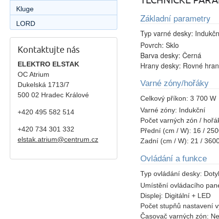
TECHNICKÉ PAR
Kluge
Základní parametry
LORD
Typ varné desky:
Indukčn
Povrch:
Sklo
Kontaktujte nás
Barva desky:
Černá
ELEKTRO ELSTAK
Hrany desky:
Rovné hran
OC Atrium
Varné zóny/hořáky
Dukelská 1713/7
500 02 Hradec Králové
Celkový příkon:
3 700 W
Varné zóny:
Indukční
+420 495 582 514
Počet varných zón / hořá
+420
734 301 332
Přední (cm / W):
16 / 25
elstak.atrium@centrum.cz
Zadní (cm / W):
21 / 360
Ovládání a funkce
Typ ovládání desky:
Doty
Umístění ovládacího pan
Displej:
Digitální + LED
Počet stupňů nastavení 
Časovač varných zón:
Ne