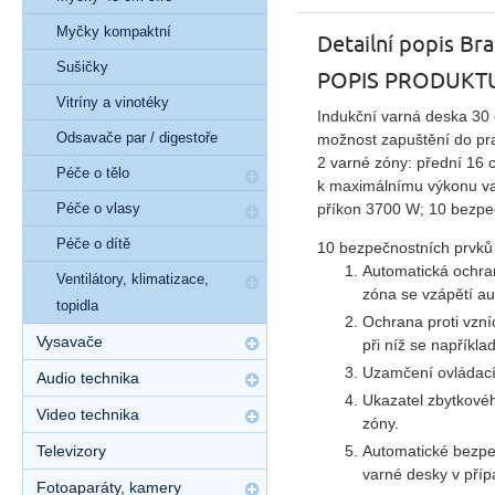
Myčky kompaktní
Detailní popis B
Sušičky
POPIS PRODUKT
Vitríny a vinotéky
Indukční varná deska 30 
Odsavače par / digestoře
možnost zapuštění do pra
2 varné zóny: přední 16 
Péče o tělo
k maximálnímu výkonu var
Péče o vlasy
příkon 3700 W; 10 bezpe
Péče o dítě
10 bezpečnostních prvků
Automatická ochran
Ventilátory, klimatizace,
zóna se vzápětí au
topidla
Ochrana proti vzníc
Vysavače
při níž se napříkla
Uzamčení ovládacíh
Audio technika
Ukazatel zbytkovéh
Video technika
zóny.
Televizory
Automatické bezpeč
varné desky v příp
Fotoaparáty, kamery