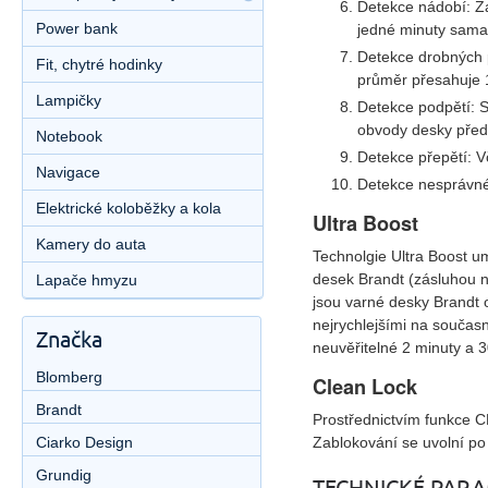
Detekce nádobí: Z
Power bank
jedné minuty sama
Detekce drobných 
Fit, chytré hodinky
průměr přesahuje 
Lampičky
Detekce podpětí: S
obvody desky pře
Notebook
Detekce přepětí: V
Navigace
Detekce nesprávnéh
Elektrické koloběžky a kola
Ultra Boost
Kamery do auta
Technolgie Ultra Boost u
desek Brandt (zásluhou n
Lapače hmyzu
jsou varné desky Brandt o
nejrychlejšími na současn
Značka
neuvěřitelné 2 minuty a 
Blomberg
Clean Lock
Brandt
Prostřednictvím funkce C
Ciarko Design
Zablokování se uvolní po
Grundig