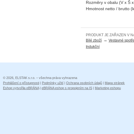
Rozměry v obalu (V x Š 
Hmotnost netto / brutto (
PRODUKT JE ZAŘAZEN V N
→
Bílé zboží
Vestavné spotř
Indukční
© 2026, ELSTAK s.r.o. – všechna práva vyhrazena
Prohlášení o přístupnosti
|
Podmínky užití
|
Ochrana osobních údajů
|
Mapa stránek
Eshop vytvořila eBRÁNA
|
eBRÁNA eshop s propojením na IS
|
Marketing eshopu