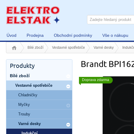
Úvod
Prodejna
Obchodní podmínky
Vše o nákupu
Bílé zboží
Vestavné spotřebiče
Varné desky
Indukč
Brandt BPI16
Produkty
Bílé zboží
Doprava zdarma
Vestavné spotřebiče
Chladničky
Myčky
Trouby
Varné desky
Indukční