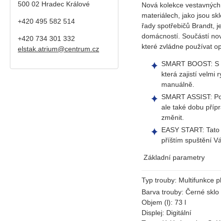
500 02 Hradec Králové
Nová kolekce vestavných 
materiálech, jako jsou sk
+420 495 582 514
řady spotřebičů Brandt, j
domácností. Součástí nové
+420
734 301 332
které zvládne používat o
elstak.atrium@centrum.cz
SMART BOOST: S vý
která zajistí velmi
manuálně.
SMART ASSIST: Pod
ale také dobu pří
změnit.
EASY START: Tato c
příštím spuštění V
Základní parametry
Typ trouby:
Multifunkce p
Barva trouby:
Černé sklo
Objem (l):
73 l
Displej:
Digitální