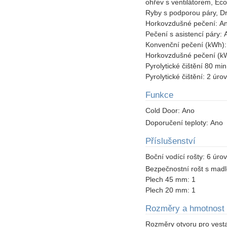
ohřev s ventilátorem, Ec
Ryby s podporou páry, D
Horkovzdušné pečení:
A
Pečení s asistencí páry:
Konvenční pečení (kWh)
Horkovzdušné pečení (k
Pyrolytické čištění 80 mi
Pyrolytické čištění:
2 úro
Funkce
Cold Door:
Ano
Doporučení teploty:
Ano
Příslušenství
Boční vodící rošty:
6 úro
Bezpečnostní rošt s mad
Plech 45 mm:
1
Plech 20 mm:
1
Rozměry a hmotnost
Rozměry otvoru pro vest