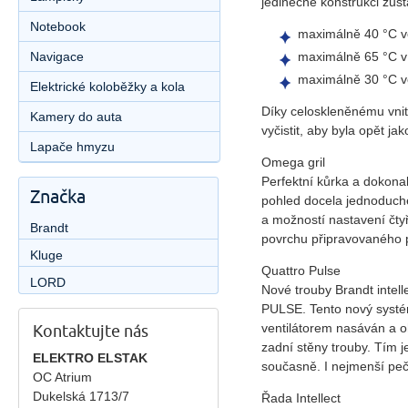
jedinečné konstrukci zůst
Notebook
maximálně 40 °C v
Navigace
maximálně 65 °C v 
maximálně 30 °C v
Elektrické koloběžky a kola
Díky celoskleněnému vnit
Kamery do auta
vyčistit, aby byla opět ja
Lapače hmyzu
Omega gril
Perfektní kůrka a dokona
Značka
pohled docela jednoduché
a možností nastavení čt
Brandt
povrchu připravovaného 
Kluge
Quattro Pulse
LORD
Nové trouby Brandt intel
PULSE. Tento nový systé
ventilátorem nasáván a o
Kontaktujte nás
zadní stěny trouby. Tím 
ELEKTRO ELSTAK
současně. I nejmenší peč
OC Atrium
Dukelská 1713/7
Řada Intellect