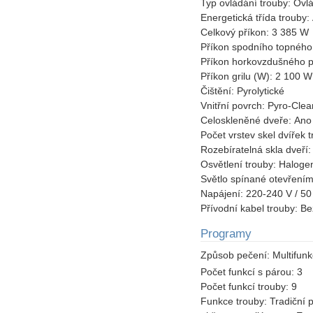
Typ ovládání trouby:
Ovlá
Energetická třída trouby:
Celkový příkon:
3 385 W
Příkon spodního topného
Příkon horkovzdušného 
Příkon grilu (W):
2 100 W
Čištění:
Pyrolytické
Vnitřní povrch:
Pyro-Clea
Celoskleněné dveře:
Ano
Počet vrstev skel dvířek 
Rozebíratelná skla dveří
Osvětlení trouby:
Haloge
Světlo spínané otevřením
Napájení:
220-240 V / 50
Přívodní kabel trouby:
Be
Programy
Způsob pečení:
Multifun
Počet funkcí s párou:
3
Počet funkcí trouby:
9
Funkce trouby:
Tradiční 