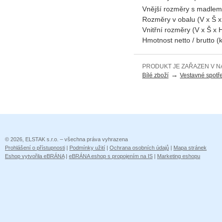
Vnější rozměry s madlem 
Rozměry v obalu (V x Š 
Vnitřní rozměry (V x Š x
Hmotnost netto / brutto (
PRODUKT JE ZAŘAZEN V N
→
Bílé zboží
Vestavné spotř
© 2026, ELSTAK s.r.o. – všechna práva vyhrazena
Prohlášení o přístupnosti
|
Podmínky užití
|
Ochrana osobních údajů
|
Mapa stránek
Eshop vytvořila eBRÁNA
|
eBRÁNA eshop s propojením na IS
|
Marketing eshopu