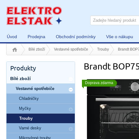
Úvod
Prodejna
Obchodní podmínky
Vše o nákupu
Bílé zboží
Vestavné spotřebiče
Trouby
Brandt BOP
Brandt BOP7
Produkty
Bílé zboží
Doprava zdarma
Vestavné spotřebiče
Chladničky
Myčky
Trouby
Varné desky
Mikrovlnné trouby