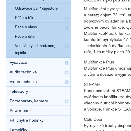
Odsavače par / digestoře
Multifunkční pyrolytick
a nerez; objem 73 litrů; 
Péče o tělo
dotykovým ovládáním a bí
Péče o vlasy
zvolené pečící funkce; Q
MultifunkcePlus: 6 funkc
Péče o dítě
komfortní pyrolytické čiš
- celoskleněná dvířka se 
Ventilátory, klimatizace,
rošt, 1 ks mělký plech 2
topidla
Multifunkce Plus
Vysavače
Multifunkce Plus umožňuj
Audio technika
a vůní a dosažení výjim
Video technika
STEAM+
Koncepce vaření STEAM+
Televizory
ovládacím knoflíku trouby
Fotoaparáty, kamery
všechny nutriční hodnoty
a voňavé. Funkce STEAM+
Power bank
Cold Door
Fit, chytré hodinky
Pyrolytické trouby dispon
Lampičky