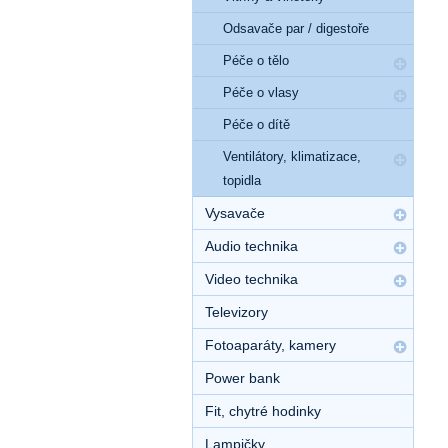
Odsavače par / digestoře
Péče o tělo
Péče o vlasy
Péče o dítě
Ventilátory, klimatizace,
topidla
Vysavače
Audio technika
Video technika
Televizory
Fotoaparáty, kamery
Power bank
Fit, chytré hodinky
Lampičky