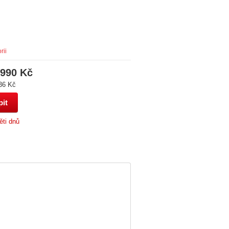
rii
 990 Kč
36 Kč
ěti dnů