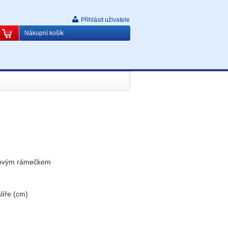
Přihlásit uživatele
Nákupní košík
zovým rámečkem
líře (cm)