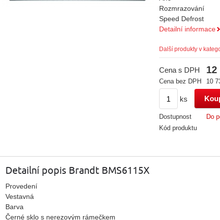
Rozmrazování
Speed Defrost
Detailní informace
Další produkty v katego
12
Cena s DPH
Cena bez DPH
10 7
ks
Dostupnost
Do p
Kód produktu
Detailní popis Brandt BMS6115X
Provedení
Vestavná
Barva
Černé sklo s nerezovým rámečkem