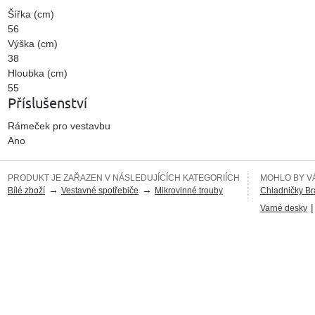
Šířka (cm)
56
Výška (cm)
38
Hloubka (cm)
55
Příslušenství
Rámeček pro vestavbu
Ano
PRODUKT JE ZAŘAZEN V NÁSLEDUJÍCÍCH KATEGORIÍCH
MOHLO BY VÁ
→
→
Bílé zboží
Vestavné spotřebiče
Mikrovlnné trouby
Chladničky Br
|
Varné desky