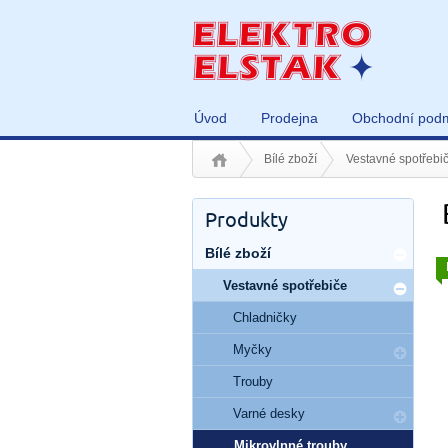
Úvod
Prodejna
Obchodní pod
Bílé zboží
Vestavné spotřebi
Produkty
Bílé zboží
Vestavné spotřebiče
Chladničky
Myčky
Trouby
Varné desky
Mikrovlnné trouby