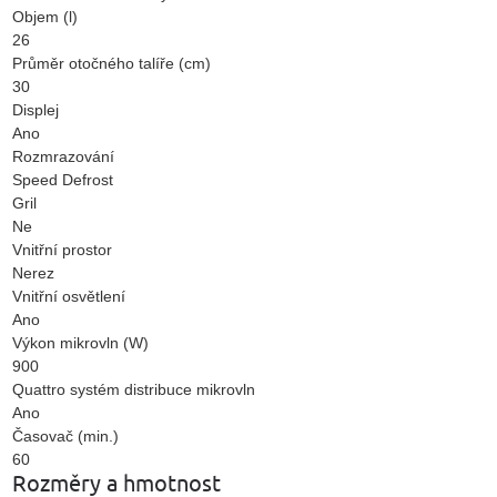
Objem (l)
26
Průměr otočného talíře (cm)
30
Displej
Ano
Rozmrazování
Speed Defrost
Gril
Ne
Vnitřní prostor
Nerez
Vnitřní osvětlení
Ano
Výkon mikrovln (W)
900
Quattro systém distribuce mikrovln
Ano
Časovač (min.)
60
Rozměry a hmotnost