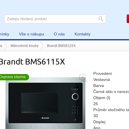
mínky
Vše o nákupu
O nás
Kontakty
če
Mikrovlnné trouby
Brandt BMS6115X
Brandt BMS6115X
Provedení
Doprava zdarma
Vestavná
Barva
Černé sklo s nere
Objem (l)
26
Průměr otočného ta
30
Displej
Ano