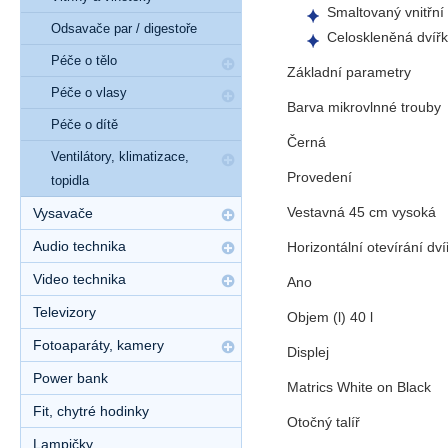
Smaltovaný vnitřní
Odsavače par / digestoře
Celoskleněná dvíř
Péče o tělo
Základní parametry
Péče o vlasy
Barva mikrovlnné trouby
Péče o dítě
Černá
Ventilátory, klimatizace,
Provedení
topidla
Vestavná 45 cm vysoká
Vysavače
Audio technika
Horizontální otevírání dví
Video technika
Ano
Televizory
Objem (l) 40 l
Fotoaparáty, kamery
Displej
Power bank
Matrics White on Black
Fit, chytré hodinky
Otočný talíř
Lampičky