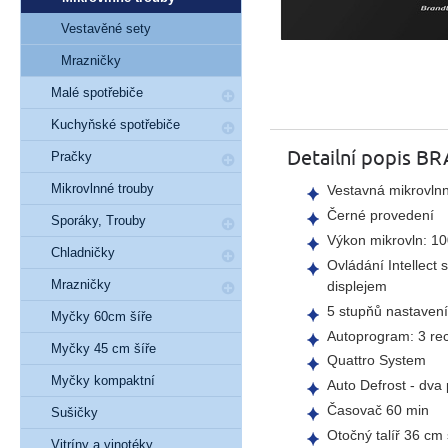
Vestavěné sety
Mrazničky
Malé spotřebiče
Kuchyňské spotřebiče
Detailní popis 
Pračky
Mikrovlnné trouby
Vestavná mikrovlnn
Černé provedení
Sporáky, Trouby
Výkon mikrovln: 1
Chladničky
Ovládání Intellec
Mrazničky
displejem
5 stupňů nastaven
Myčky 60cm šíře
Autoprogram: 3 re
Myčky 45 cm šíře
Quattro System
Myčky kompaktní
Auto Defrost - dv
Časovač 60 min
Sušičky
Otočný talíř 36 cm
Vitríny a vinotéky