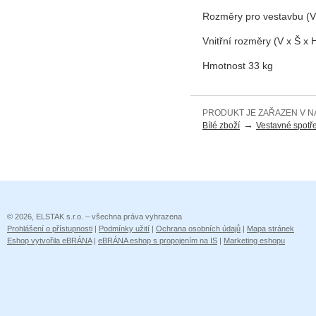
Rozměry pro vestavbu (V 
Vnitřní rozměry (V x Š x
Hmotnost 33 kg
PRODUKT JE ZAŘAZEN V N
→
Bílé zboží
Vestavné spotř
© 2026, ELSTAK s.r.o. – všechna práva vyhrazena
Prohlášení o přístupnosti
|
Podmínky užití
|
Ochrana osobních údajů
|
Mapa stránek
Eshop vytvořila eBRÁNA
|
eBRÁNA eshop s propojením na IS
|
Marketing eshopu