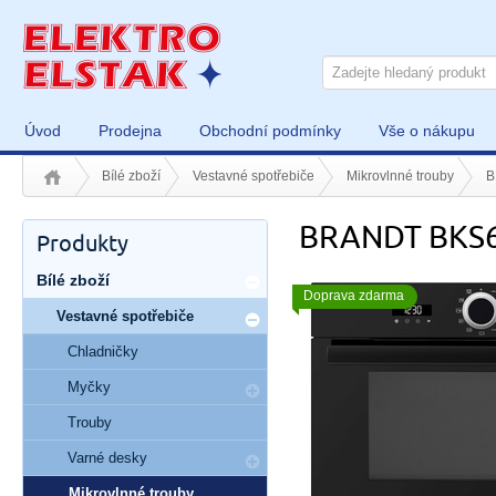
Úvod
Prodejna
Obchodní podmínky
Vše o nákupu
Bílé zboží
Vestavné spotřebiče
Mikrovlnné trouby
B
BRANDT BKS
Produkty
Bílé zboží
Doprava zdarma
Vestavné spotřebiče
Chladničky
Myčky
Trouby
Varné desky
Mikrovlnné trouby