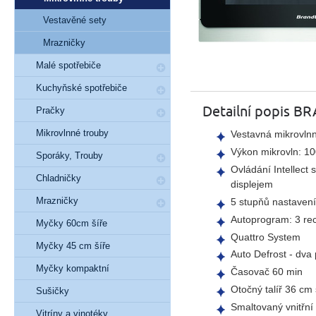
Vestavěné sety
Mrazničky
Malé spotřebiče
Kuchyňské spotřebiče
Detailní popis B
Pračky
Mikrovlnné trouby
Vestavná mikrovlnn
Výkon mikrovln: 1
Sporáky, Trouby
Ovládání Intellec
Chladničky
displejem
Mrazničky
5 stupňů nastaven
Autoprogram: 3 re
Myčky 60cm šíře
Quattro System
Myčky 45 cm šíře
Auto Defrost - dv
Myčky kompaktní
Časovač 60 min
Otočný talíř 36 cm
Sušičky
Smaltovaný vnitřní
Vitríny a vinotéky