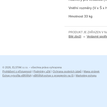
Vnitřní rozměry (V x Š x
Hmotnost 33 kg
PRODUKT JE ZAŘAZEN V N
→
Bílé zboží
Vestavné spotř
© 2026, ELSTAK s.r.o. – všechna práva vyhrazena
Prohlášení o přístupnosti
|
Podmínky užití
|
Ochrana osobních údajů
|
Mapa stránek
Eshop vytvořila eBRÁNA
|
eBRÁNA eshop s propojením na IS
|
Marketing eshopu