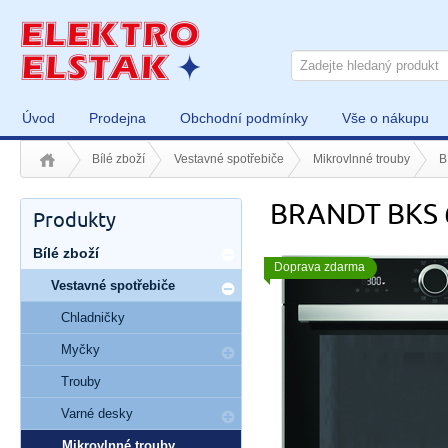
Úvod
Prodejna
Obchodní podmínky
Vše o nákupu
Bílé zboží
Vestavné spotřebiče
Mikrovlnné trouby
B
BRANDT BKS 
Produkty
Bílé zboží
Doprava zdarma
Vestavné spotřebiče
Chladničky
Myčky
Trouby
Varné desky
Mikrovlnné trouby