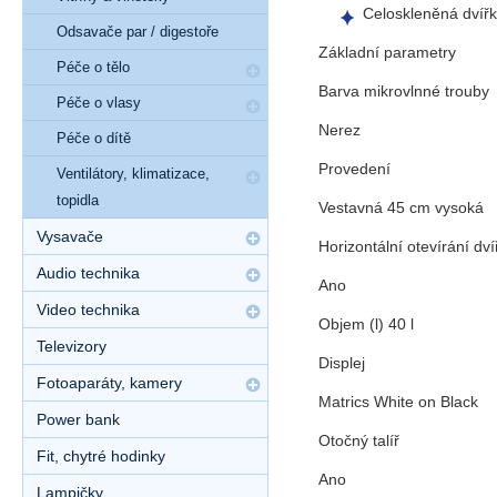
Celoskleněná dvíř
Odsavače par / digestoře
Základní parametry
Péče o tělo
Barva mikrovlnné trouby
Péče o vlasy
Nerez
Péče o dítě
Provedení
Ventilátory, klimatizace,
topidla
Vestavná 45 cm vysoká
Vysavače
Horizontální otevírání dví
Audio technika
Ano
Video technika
Objem (l) 40 l
Televizory
Displej
Fotoaparáty, kamery
Matrics White on Black
Power bank
Otočný talíř
Fit, chytré hodinky
Ano
Lampičky