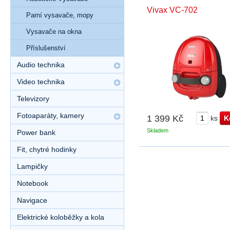
Vivax VC-702
Parní vysavače, mopy
Vysavače na okna
Příslušenství
Audio technika
Video technika
Televizory
Fotoaparáty, kamery
1 399 Kč
ks
Skladem
Power bank
Fit, chytré hodinky
Lampičky
Notebook
Navigace
Elektrické koloběžky a kola