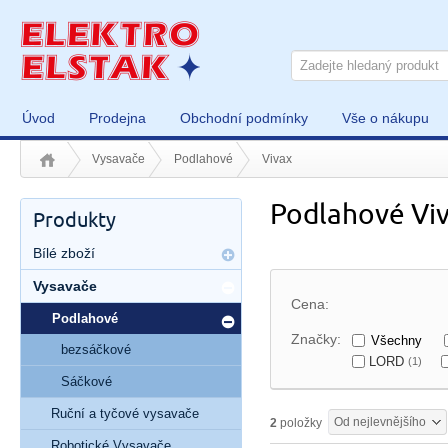
Úvod
Prodejna
Obchodní podmínky
Vše o nákupu
Vysavače
Podlahové
Vivax
Podlahové Vi
Produkty
Bílé zboží
Vysavače
Cena:
Podlahové
Značky:
Všechny
bezsáčkové
LORD
(1)
Sáčkové
Ruční a tyčové vysavače
Od nejlevnějšího
2
položky
Robotické Vysavače