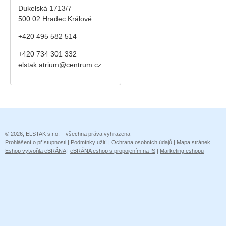
Dukelská 1713/7
500 02 Hradec Králové
+420 495 582 514
+420
734 301 332
elstak.atrium@centrum.cz
© 2026, ELSTAK s.r.o. – všechna práva vyhrazena
Prohlášení o přístupnosti
|
Podmínky užití
|
Ochrana osobních údajů
|
Mapa stránek
Eshop vytvořila eBRÁNA
|
eBRÁNA eshop s propojením na IS
|
Marketing eshopu