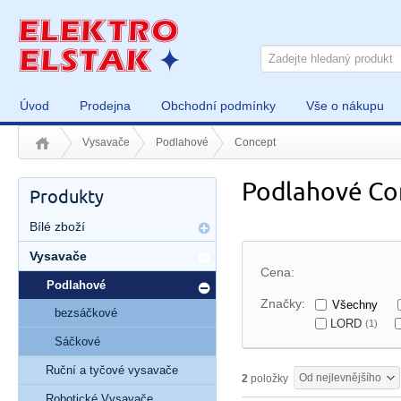
Úvod
Prodejna
Obchodní podmínky
Vše o nákupu
Vysavače
Podlahové
Concept
Podlahové Co
Produkty
Bílé zboží
Vysavače
Cena:
Podlahové
Značky:
Všechny
bezsáčkové
LORD
(1)
Sáčkové
Ruční a tyčové vysavače
Od nejlevnějšího
2
položky
Robotické Vysavače