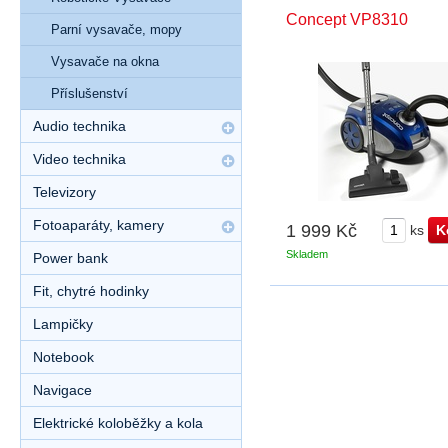
Concept VP8310
Parní vysavače, mopy
Vysavače na okna
Příslušenství
Audio technika
Video technika
Televizory
Fotoaparáty, kamery
1 999 Kč
ks
Skladem
Power bank
Fit, chytré hodinky
Lampičky
Notebook
Navigace
Elektrické koloběžky a kola