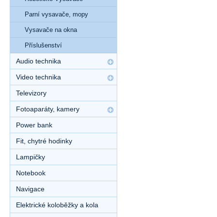
Parní vysavače, mopy
Vysavače na okna
Příslušenství
Audio technika
Video technika
Televizory
Fotoaparáty, kamery
Power bank
Fit, chytré hodinky
Lampičky
Notebook
Navigace
Elektrické koloběžky a kola