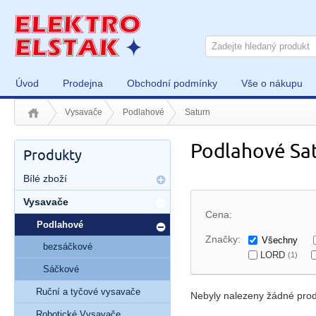
Úvod
Prodejna
Obchodní podmínky
Vše o nákupu
Vysavače
Podlahové
Saturn
Podlahové Sa
Produkty
Bílé zboží
Vysavače
Cena:
Podlahové
Značky:
Všechny
bezsáčkové
LORD
(1)
Sáčkové
Ruční a tyčové vysavače
Nebyly nalezeny žádné prod
Robotické Vysavače