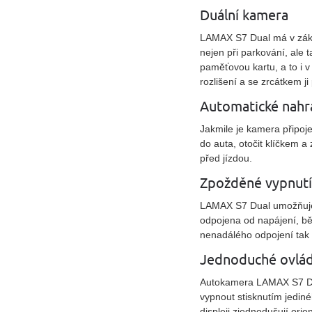
Duální kamera
LAMAX S7 Dual má v zákl
nejen při parkování, ale
paměťovou kartu, a to i
rozlišení a se zrcátkem j
Automatické nahr
Jakmile je kamera připoj
do auta, otočit klíčkem a
před jízdou.
Zpožděné vypnutí
LAMAX S7 Dual umožňuje n
odpojena od napájení, b
nenadálého odpojení tak 
Jednoduché ovlád
Autokamera LAMAX S7 Du
vypnout stisknutím jediné
displeji zjednodušují ori