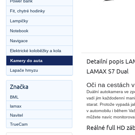
Power bank
Fit, chytré hodinky
Lampičky
Notebook
Navigace
Elektrické koloběžky a kola
Detailní popis L
Kamery do auta
LAMAX S7 Dual
Lapače hmyzu
Oči na cestách v
Značka
Duální autokamera ve zpět
BML
vadí jim každodenní mani
starat. Protože vypadá j
lamax
v automobilu i během Vaš
Navitel
můžete navíc monitorovat
TrueCam
Reálné full HD zá