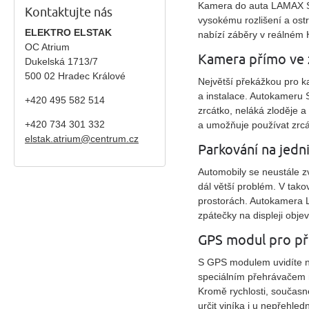
Kamera do auta LAMAX S7 
Kontaktujte nás
vysokému rozlišení a ostr
ELEKTRO ELSTAK
nabízí záběry v reálném H
OC Atrium
Kamera přímo ve 
Dukelská 1713/7
500 02 Hradec Králové
Největší překážkou pro k
a instalace. Autokameru 
+420 495 582 514
zrcátko, neláká zloděje a
+420
734 301 332
a umožňuje používat zrcá
elstak.atrium@centrum.cz
Parkování na jedn
Automobily se neustále z
dál větší problém. V tak
prostorách. Autokamera L
zpátečky na displeji obje
GPS modul pro př
S GPS modulem uvidíte na 
speciálním přehrávačem m
Kromě rychlosti, součas
určit viníka i u nepřehle