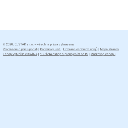
© 2026, ELSTAK s.r.o. – všechna práva vyhrazena
Prohlášení o přístupnosti
|
Podmínky užití
|
Ochrana osobních údajů
|
Mapa stránek
Eshop vytvořila eBRÁNA
|
eBRÁNA eshop s propojením na IS
|
Marketing eshopu