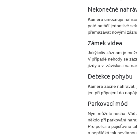
Nekonečné nahráv
Kamera umožňuje nahráva
poté natáčí jednotlivé se
přemazávat novými zázn
Zámek videa
Jakýkoliv záznam je možn
V případě nehody se záz
jízdy a v závislosti na n
Detekce pohybu
Kamera začne nahrávat, j
jen při připojení do napáj
Parkovací mód
Nyní můžete nechat Váš a
někdo při parkování nar
Pro policii a pojišťovnu 
a nepřiláká tak nevítano