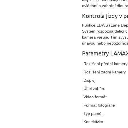
ovládání a zabrání dlou
Kontrola jízdy v p
Funkce LDWS (Lane Depart
Systém rozpozná dělící čá
kamera varuje. Tím zvyšu
únavou nebo nepozornost
Parametry LAMAX
Rozlišení přední kamery
Rozlišení zadní kamery
Displej
Úhel záběru
Video formát
Formát fotografie
Typ paměti
Konektivita