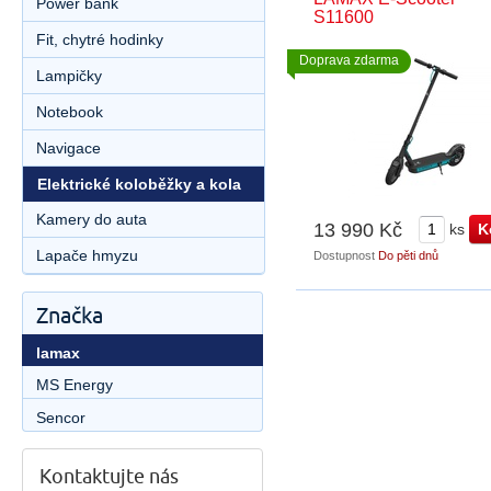
Power bank
S11600
Fit, chytré hodinky
Doprava zdarma
Lampičky
Notebook
Navigace
Elektrické koloběžky a kola
Kamery do auta
13 990 Kč
ks
Lapače hmyzu
Dostupnost
Do pěti dnů
Značka
lamax
MS Energy
Sencor
Kontaktujte nás