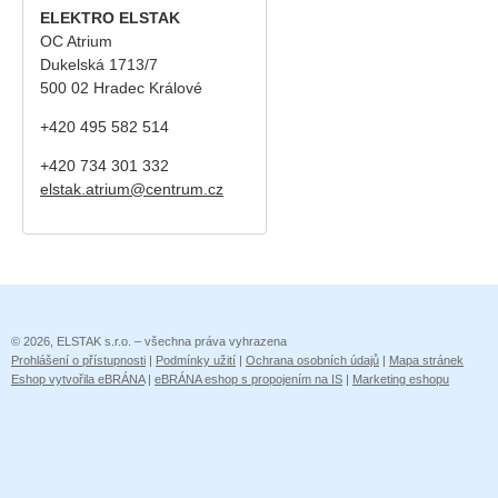
ELEKTRO ELSTAK
OC Atrium
Dukelská 1713/7
500 02 Hradec Králové
+420 495 582 514
+420
734 301 332
elstak.atrium@centrum.cz
© 2026, ELSTAK s.r.o. – všechna práva vyhrazena
Prohlášení o přístupnosti
|
Podmínky užití
|
Ochrana osobních údajů
|
Mapa stránek
Eshop vytvořila eBRÁNA
|
eBRÁNA eshop s propojením na IS
|
Marketing eshopu