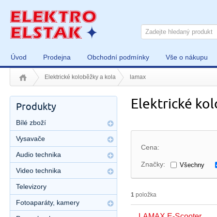
Úvod
Prodejna
Obchodní podmínky
Vše o nákupu
Elektrické koloběžky a kola
lamax
Elektrické ko
Produkty
Bílé zboží
Vysavače
Cena:
Audio technika
Značky:
Všechny
Video technika
Televizory
1
položka
Fotoaparáty, kamery
LAMAX E-Scooter