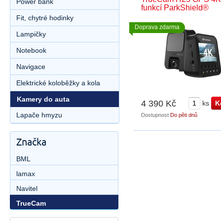
Power bank
funkcí ParkShield®
Fit, chytré hodinky
Doprava zdarma
Lampičky
Notebook
Navigace
Elektrické koloběžky a kola
Kamery do auta
4 390 Kč
ks
Lapače hmyzu
Dostupnost
Do pěti dnů
Značka
BML
lamax
Navitel
TrueCam