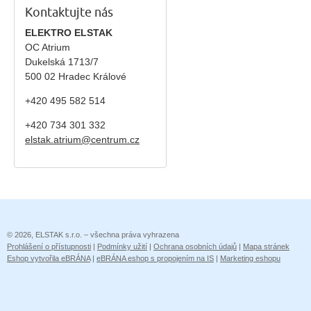
Kontaktujte nás
ELEKTRO ELSTAK
OC Atrium
Dukelská 1713/7
500 02 Hradec Králové
+420 495 582 514
+420
734 301 332
elstak.atrium@centrum.cz
© 2026, ELSTAK s.r.o. – všechna práva vyhrazena
Prohlášení o přístupnosti
|
Podmínky užití
|
Ochrana osobních údajů
|
Mapa stránek
Eshop vytvořila eBRÁNA
|
eBRÁNA eshop s propojením na IS
|
Marketing eshopu