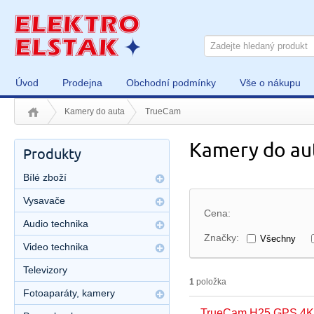
Úvod
Prodejna
Obchodní podmínky
Vše o nákupu
Kamery do auta
TrueCam
Kamery do au
Produkty
Bílé zboží
Vysavače
Cena:
Audio technika
Značky:
Všechny
Video technika
Televizory
1
položka
Fotoaparáty, kamery
TrueCam H25 GPS 4K