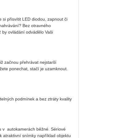
e si přisvítit LED diodou, zapnout či
nahrávání? Bez otravného
 by ovládání odvádělo Vaši
ž začnou přehrávat nejstarší
te ponechat, stačí je uzamknout.
telných podmínek a bez ztráty kvality
ou v autokamerách běžné. Sériové
ak atraktivní snímky například objektu