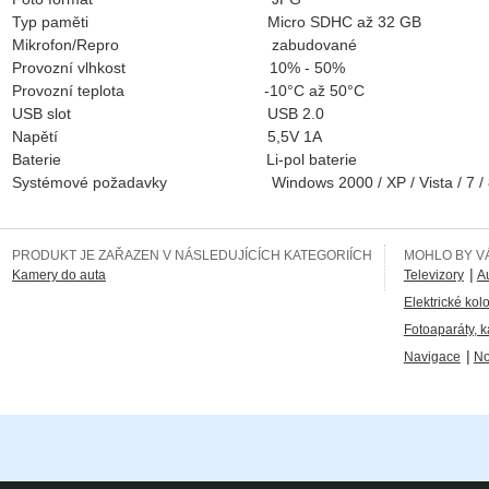
Typ paměti Micro SDHC až 32 GB
Mikrofon/Repro zabudované
Provozní vlhkost 10% - 50%
Provozní teplota -10°C až 50°C
USB slot USB 2.0
Napětí 5,5V 1A
Baterie Li-pol baterie
Systémové požadavky Windows 2000 / XP / Vista / 7 / 8
PRODUKT JE ZAŘAZEN V NÁSLEDUJÍCÍCH KATEGORIÍCH
MOHLO BY VÁ
|
Kamery do auta
Televizory
A
Elektrické kol
Fotoaparáty, 
|
Navigace
No
osobních údajů
|
Mapa stránek