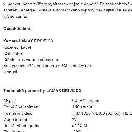
v pohybu nebo můžete vybírat ten nejpovedenější. Během nahrávání j
spotřebu energie. Systém automatického vypnutí pak zajistí, že se k
vypne sama.
Obsah balení:
Kamera LAMAX DRIVE C3
Napájecí kabel
USB kabel
Držák na kameru s přísavkou
Nalepovací držák na kameru s 3M samolepkou
Manuál
Technické parametry LAMAX DRIVE C3
Displej 2,4" HD screen
Zorný úhel snímání 140 stupňů
Rozlišení videa FHD 1920 × 1080 (30 fps), HD 1280 × 
Video formát AVI
Rozlišení fotografie až 12 Mpx
Foto formát JPG