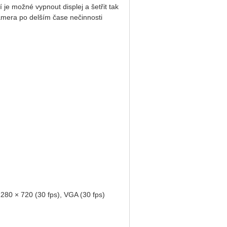
e možné vypnout displej a šetřit tak
amera po delším čase nečinnosti
720 (30 fps), VGA (30 fps)