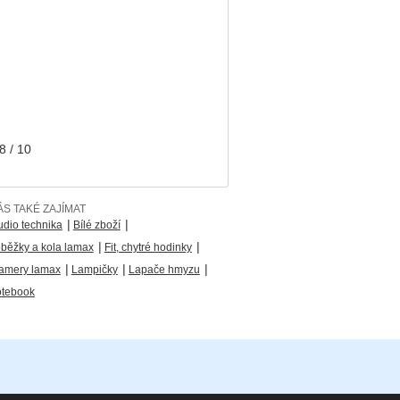
 / 10
S TAKÉ ZAJÍMAT
|
|
udio technika
Bílé zboží
|
|
oběžky a kola lamax
Fit, chytré hodinky
|
|
|
kamery lamax
Lampičky
Lapače hmyzu
tebook