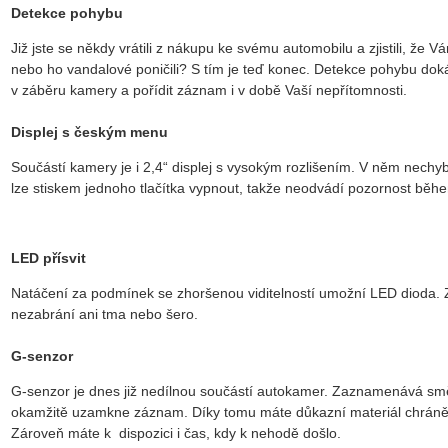
Detekce pohybu
Již jste se někdy vrátili z nákupu ke svému automobilu a zjistili, že
nebo ho vandalové poničili? S tím je teď konec. Detekce pohybu do
v záběru kamery a pořídit záznam i v době Vaší nepřítomnosti.
Displej s českým menu
Součástí kamery je i 2,4“ displej s vysokým rozlišením. V něm nechy
lze stiskem jednoho tlačítka vypnout, takže neodvádí pozornost běhe
LED přísvit
Natáčení za podmínek se zhoršenou viditelností umožní LED dioda.
nezabrání ani tma nebo šero.
G-senzor
G-senzor je dnes již nedílnou součástí autokamer. Zaznamenává smě
okamžitě uzamkne záznam. Díky tomu máte důkazní materiál chrán
Zároveň máte k dispozici i čas, kdy k nehodě došlo.