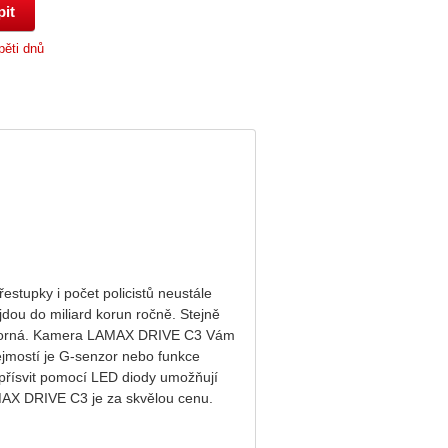
pěti dnů
estupky i počet policistů neustále
dou do miliard korun ročně. Stejně
e sporná. Kamera LAMAX DRIVE C3 Vám
ejmostí je G-senzor nebo funkce
 přísvit pomocí LED diody umožňují
AMAX DRIVE C3 je za skvělou cenu.