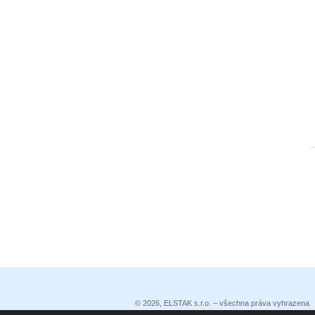
© 2026, ELSTAK s.r.o. – všechna práva vyhrazena
Prohlášení o přístupnosti
|
Podmínky užití
|
Ochrana 