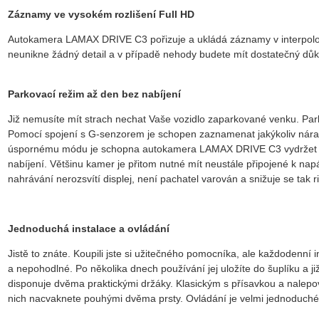
Záznamy ve vysokém rozlišení Full HD
Autokamera LAMAX DRIVE C3 pořizuje a ukládá záznamy v interpol
neunikne žádný detail a v případě nehody budete mít dostatečný důkazn
Parkovací režim až den bez nabíjení
Již nemusíte mít strach nechat Vaše vozidlo zaparkované venku. Par
Pomocí spojení s G-senzorem je schopen zaznamenat jakýkoliv nára
úspornému módu je schopna autokamera LAMAX DRIVE C3 vydržet v
nabíjení. Většinu kamer je přitom nutné mít neustále připojené k na
nahrávání nerozsvítí displej, není pachatel varován a snižuje se tak ri
Jednoduchá instalace a ovládání
Jistě to znáte. Koupili jste si užitečného pomocníka, ale každodenní i
a nepohodlné. Po několika dnech používání jej uložíte do šuplíku a 
disponuje dvěma praktickými držáky. Klasickým s přísavkou a nal
nich nacvaknete pouhými dvěma prsty. Ovládání je velmi jednoduché a