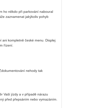
 Vám ho někdo při parkování naboural
káže zaznamenat jakýkoliv pohyb
bí ani kompletně české menu. Displej
m řízení.
 Zdokumentování nehody tak
r Vaší jízdy a v případě nárazu
ěný před přepsáním nebo vymazáním.