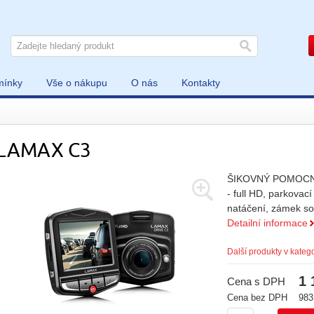
mínky
Vše o nákupu
O nás
Kontakty
LAMAX C3
ŠIKOVNÝ POMOCN
- full HD, parkovac
natáčení, zámek s
Detailní informace
Další produkty v katego
1 
Cena s DPH
Cena bez DPH
983