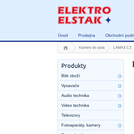
Úvod
Prodejna
Obchodní pod
Kamery do auta
LAMAX C3
Produkty
Bílé zboží
Vysavače
Audio technika
Video technika
Televizory
Fotoaparáty, kamery