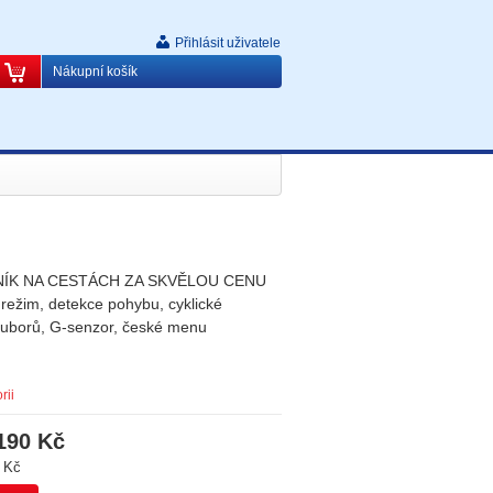
Přihlásit uživatele
Nákupní košík
ÍK NA CESTÁCH ZA SKVĚLOU CENU
í režim, detekce pohybu, cyklické
ouborů, G-senzor, české menu
rii
190 Kč
 Kč