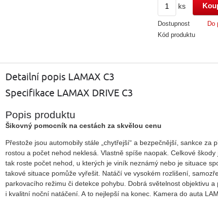
ks
Dostupnost
Do 
Kód produktu
Detailní popis LAMAX C3
Specifikace
LAMAX DRIVE C3
Popis produktu
Šikovný pomocník na cestách za skvělou cenu
Přestože jsou automobily stále „chytřejší“ a bezpečnější, sankce za př
rostou a počet nehod neklesá. Vlastně spíše naopak. Celkové škody j
tak roste počet nehod, u kterých je viník neznámý nebo je situac
takové situace pomůže vyřešit. Natáčí ve vysokém rozlišení, samozř
parkovacího režimu či detekce pohybu. Dobrá světelnost objektivu a
i kvalitní noční natáčení. A to nejlepší na konec. Kamera do auta L