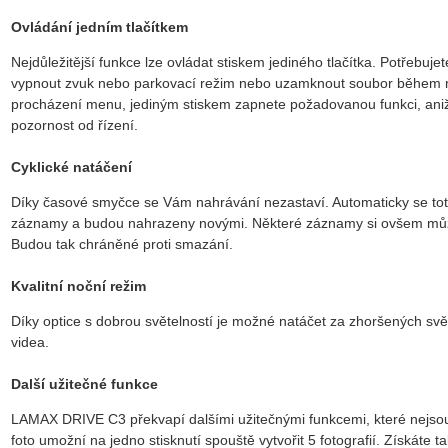
Ovládání jedním tlačítkem
Nejdůležitější funkce lze ovládat stiskem jediného tlačítka. Potřebujet
vypnout zvuk nebo parkovací režim nebo uzamknout soubor během 
procházení menu, jediným stiskem zapnete požadovanou funkci, aniž
pozornost od řízení.
Cyklické natáčení
Díky časové smyčce se Vám nahrávání nezastaví. Automaticky se toti
záznamy a budou nahrazeny novými. Některé záznamy si ovšem může
Budou tak chráněné proti smazání.
Kvalitní noční režim
Díky optice s dobrou světelností je možné natáčet za zhoršených svě
videa.
Další užitečné funkce
LAMAX DRIVE C3 překvapí dalšími užitečnými funkcemi, které nejs
foto umožní na jedno stisknutí spouště vytvořit 5 fotografií. Získáte t