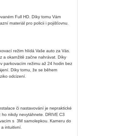
ovaném Full HD. Díky tomu Vám
í materiál pro policii i pojišťovnu.
kovací režim hlídá Vaše auto za Vás.
z a okamžitě začne nahrávat. Díky
 parkovacím režimu až 24 hodin bez
pájení. Díky tomu, že se během
ziko odcizení.
nstalace či nastavování je nepraktické
již ho nikdy nevytáhnete. DRIVE C3
epovacím s 3M samolepkou. Kameru do
 intuitivní.