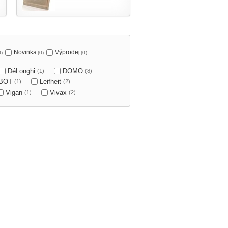
Novinka
Výprodej
0)
(0)
(0)
DéLonghi
DOMO
(1)
(8)
OBOT
Leifheit
(1)
(2)
Vigan
Vivax
(1)
(2)