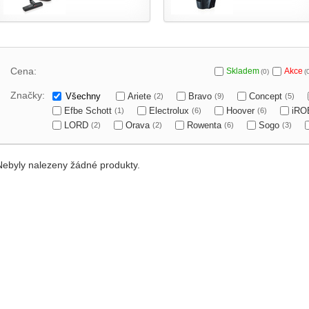
Cena:
Skladem
Akce
(0)
(
Značky:
Všechny
Ariete
Bravo
Concept
(2)
(9)
(5)
Efbe Schott
Electrolux
Hoover
iR
(1)
(6)
(6)
LORD
Orava
Rowenta
Sogo
(2)
(2)
(6)
(3)
Nebyly nalezeny žádné produkty.