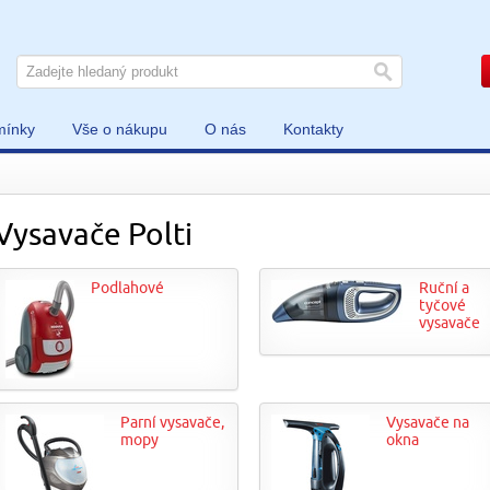
mínky
Vše o nákupu
O nás
Kontakty
Vysavače Polti
Podlahové
Ruční a
tyčové
vysavače
Parní vysavače,
Vysavače na
mopy
okna