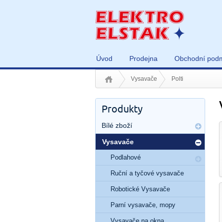
Úvod
Prodejna
Obchodní pod
Vysavače
Polti
Produkty
Bílé zboží
Vysavače
Podlahové
Ruční a tyčové vysavače
Robotické Vysavače
Parní vysavače, mopy
Vysavače na okna