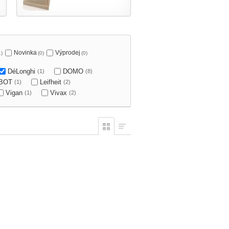
Novinka
Výprodej
1)
(0)
(0)
DéLonghi
DOMO
(1)
(8)
OBOT
Leifheit
(1)
(2)
Vigan
Vivax
(1)
(2)