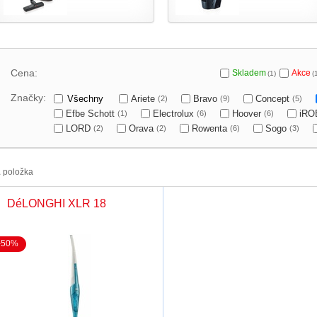
Cena:
Skladem
Akce
(1)
(
Značky:
Všechny
Ariete
Bravo
Concept
(2)
(9)
(5)
Efbe Schott
Electrolux
Hoover
iR
(1)
(6)
(6)
LORD
Orava
Rowenta
Sogo
(2)
(2)
(6)
(3)
1
položka
DéLONGHI XLR 18
-50%