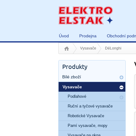
Úvod
Prodejna
Obchodní pod
Vysavače
DéLonghi
Produkty
Bílé zboží
Vysavače
Podlahové
Ruční a tyčové vysavače
Robotické Vysavače
Parní vysavače, mopy
Vysavače na okna