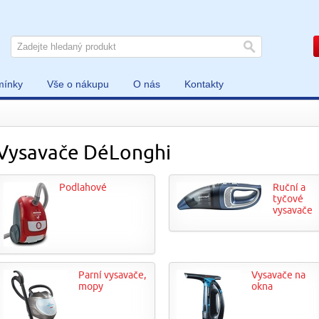
mínky
Vše o nákupu
O nás
Kontakty
Vysavače DéLonghi
Podlahové
Ruční a
tyčové
vysavače
Parní vysavače,
Vysavače na
mopy
okna