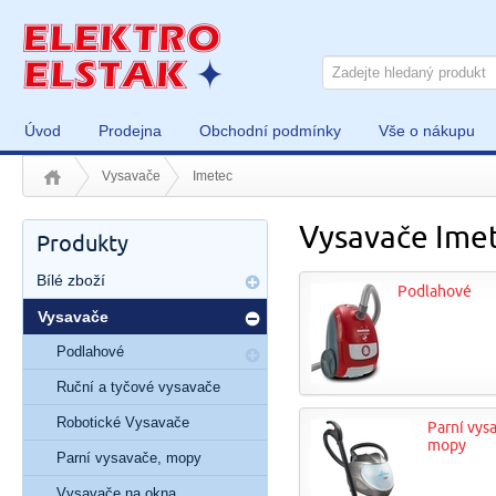
Úvod
Prodejna
Obchodní podmínky
Vše o nákupu
Vysavače
Imetec
Vysavače Ime
Produkty
Bílé zboží
Podlahové
Vysavače
Podlahové
Ruční a tyčové vysavače
Robotické Vysavače
Parní vys
mopy
Parní vysavače, mopy
Vysavače na okna