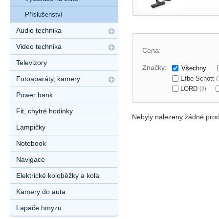
Příslušenství
Audio technika
Video technika
Cena:
Televizory
Značky:
Všechny
Efbe Schott
Fotoaparáty, kamery
(
LORD
(2)
Power bank
Fit, chytré hodinky
Nebyly nalezeny žádné prod
Lampičky
Notebook
Navigace
Elektrické koloběžky a kola
Kamery do auta
Lapače hmyzu