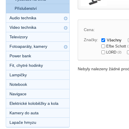
Příslušenství
Audio technika
Video technika
Cena:
Televizory
Značky:
Všechny
Efbe Schott
Fotoaparáty, kamery
(
LORD
(2)
Power bank
Fit, chytré hodinky
Nebyly nalezeny žádné prod
Lampičky
Notebook
Navigace
Elektrické koloběžky a kola
Kamery do auta
Lapače hmyzu