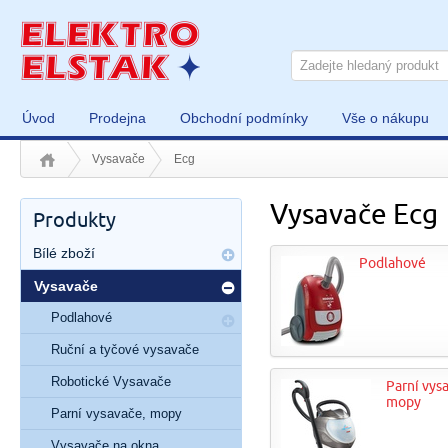
Úvod
Prodejna
Obchodní podmínky
Vše o nákupu
Vysavače
Ecg
Vysavače Ecg
Produkty
Bílé zboží
Podlahové
Vysavače
Podlahové
Ruční a tyčové vysavače
Robotické Vysavače
Parní vys
mopy
Parní vysavače, mopy
Vysavače na okna